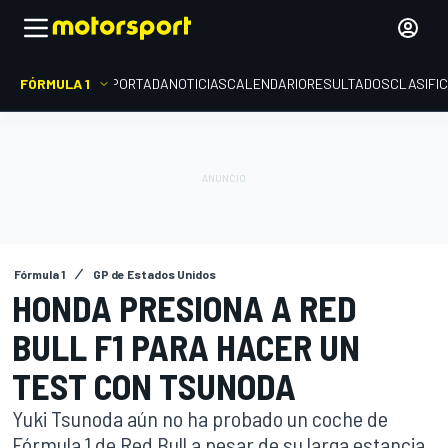
FÓRMULA 1
PORTADA
NOTICIAS
CALENDARIO
RESULTADOS
CLASIFI
Fórmula 1
GP de Estados Unidos
HONDA PRESIONA A RED
BULL F1 PARA HACER UN
TEST CON TSUNODA
Yuki Tsunoda aún no ha probado un coche de
Fórmula 1 de Red Bull a pesar de su larga estancia