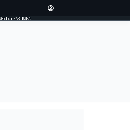
Haz que tu voz se escuche
comentando los artículos
 ÚNETE Y PARTICIPA!
INICIAR SESIÓN
EDICIÓN
ESPAÑA