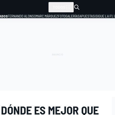
TODOS
ADOS
FERNANDO ALONSO
MARC MÁRQUEZ
FOTOGALERÍAS
APUESTAS
¡SIGUE LA F1,
P
 DÓNDE ES MEJOR QUE