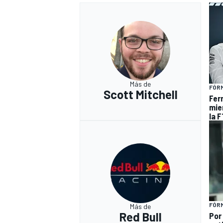
Más de
FÓRM
Scott Mitchell
Ferr
mie
la F
FÓRM
Más de
Red Bull
Por