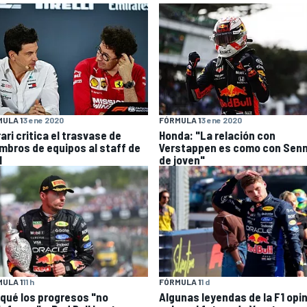
ULA 1
3 ene 2020
FÓRMULA 1
3 ene 2020
ari critica el trasvase de
Honda: "La relación con
mbros de equipos al staff de
Verstappen es como con Sen
1
de joven"
ULA 1
11 h
FÓRMULA 1
1 d
 qué los progresos "no
Algunas leyendas de la F1 opi