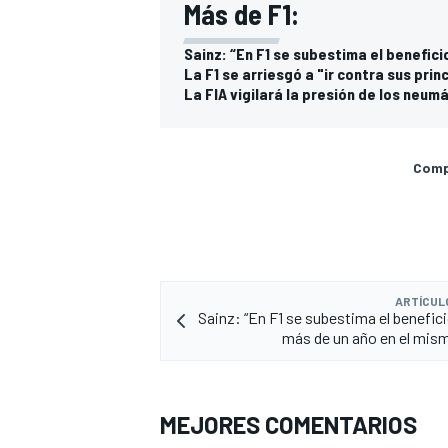
Más de F1:
Sainz: “En F1 se subestima el benefic
La F1 se arriesgó a "ir contra sus prin
La FIA vigilará la presión de los neu
Compa
ARTÍCUL
Sainz: “En F1 se subestima el benefici
más de un año en el mis
MEJORES COMENTARIOS