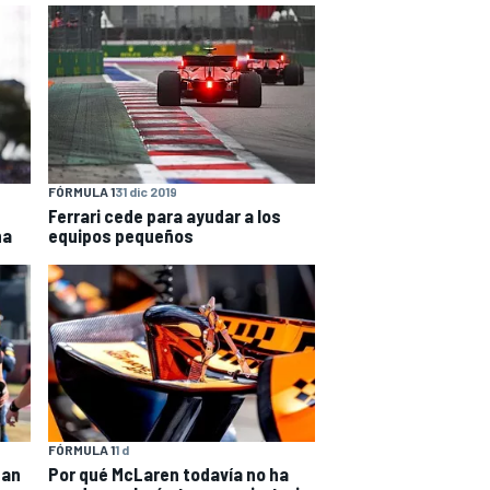
FÓRMULA 1
31 dic 2019
Ferrari cede para ayudar a los
na
equipos pequeños
FÓRMULA 1
1 d
nan
Por qué McLaren todavía no ha