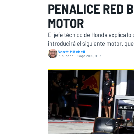
PENALICE RED B
INDYCAR
WRC
MOTOR
El jefe técnico de Honda explica l
introducirá el siguiente motor, que 
Scott Mitchell
Publicado:
18 ago 2019, 9:17
WEC
FÓRMULA E