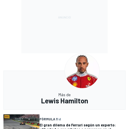
Más de
Lewis Hamilton
FÓRMULA 1
1 d
El gran dilema de Ferrari según un experto: