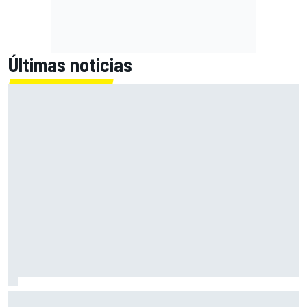
Últimas noticias
Acosta: "El neumático medio trasero nos ayudará mañana