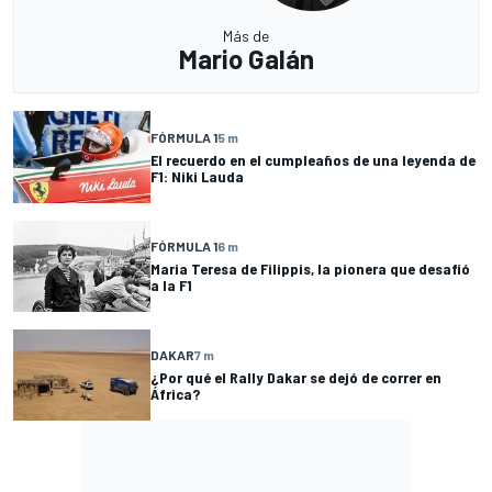
Más de
Mario Galán
FÓRMULA 1
5 m
El recuerdo en el cumpleaños de una leyenda de
F1: Niki Lauda
FÓRMULA 1
6 m
Maria Teresa de Filippis, la pionera que desafió
a la F1
DAKAR
7 m
¿Por qué el Rally Dakar se dejó de correr en
África?