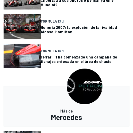
¿libertad a sus pilotos o pensar ya en el
Mundial?
FÓRMULA 1
3 d
Hungría 2007: la explosión de la rivalidad
Alonso-Hamilton
FÓRMULA 1
6 d
Ferrari F1 ha comenzado una campaña de
fichajes enfocada en el área de chasis
Más de
Mercedes