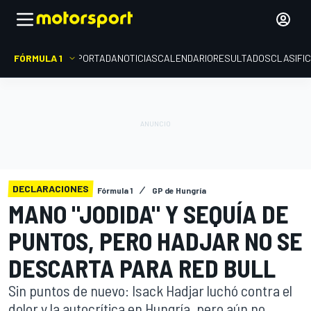
FÓRMULA 1
PORTADA
NOTICIAS
CALENDARIO
RESULTADOS
CLASIFI
DECLARACIONES
Fórmula 1
GP de Hungría
MANO "JODIDA" Y SEQUÍA DE
PUNTOS, PERO HADJAR NO SE
DESCARTA PARA RED BULL
Sin puntos de nuevo: Isack Hadjar luchó contra el
dolor y la autocrítica en Hungría, pero aún no