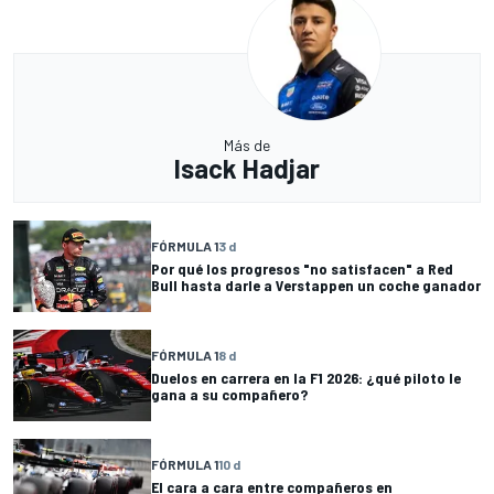
Más de
Isack Hadjar
FÓRMULA 1
3 d
Por qué los progresos "no satisfacen" a Red
Bull hasta darle a Verstappen un coche ganador
FÓRMULA 1
8 d
Duelos en carrera en la F1 2026: ¿qué piloto le
gana a su compañero?
FÓRMULA 1
10 d
El cara a cara entre compañeros en