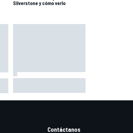
Silverstone y cómo verlo
La nueva generación: Nikola
Tsolov
7 de
Contáctanos