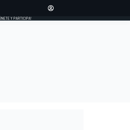
Haz que tu voz se escuche
comentando los artículos
 ÚNETE Y PARTICIPA!
INICIAR SESIÓN
EDICIÓN
ESPAÑA