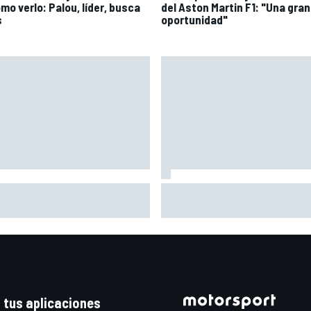
mo verlo: Palou, líder, busca
del Aston Martin F1: "Una gran
s
oportunidad"
cedes revela su estrategia
Marcus Ericsson seguirá con
 las mejoras para lo que queda
Andretti en la temporada 202
2026
IndyCar
 tus aplicaciones