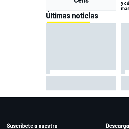
y có
má
Últimas noticias
McLaren ya prepara un gran golpe
Mer
para Bakú... y puede que no sea el
con
último
de 
Suscríbete a nuestra
Descarga