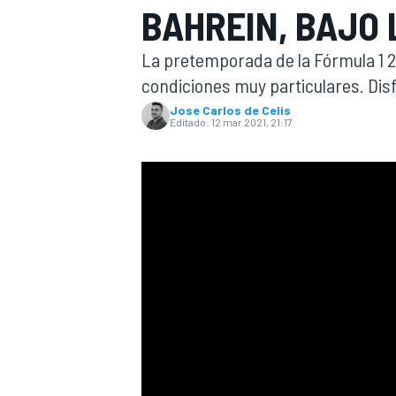
BAHREIN, BAJO
INDYCAR
WRC
La pretemporada de la Fórmula 1 2
condiciones muy particulares. Disf
Jose Carlos de Celis
Editado:
12 mar 2021, 21:17
WEC
FÓRMULA E