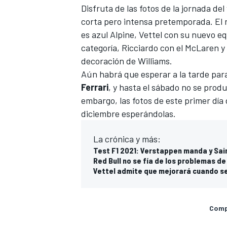
Disfruta de las fotos de la jornada del
corta pero intensa pretemporada. El 
es azul
Alpine
,
Vettel
con su nuevo equ
categoría,
Ricciardo
con el
McLaren
y 
decoración de
Williams
.
Aún habrá que esperar a la tarde par
Ferrari
, y hasta el sábado no se produ
embargo, las fotos de este primer dí
diciembre esperándolas.
MÁS CATEGORÍAS
La crónica y más:
Test F1 2021: Verstappen manda y Sain
Red Bull no se fía de los problemas d
Vettel admite que mejorará cuando se 
Compa