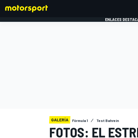
ENLACES DESTAC
FÓRMULA 1
MOTOG
GALERÍA
Fórmula 1
Test Bahrein
FOTOS: EL ESTR