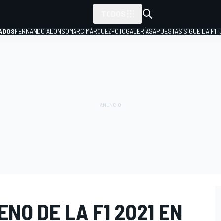
TODOS
ADOS
FERNANDO ALONSO
MARC MÁRQUEZ
FOTOGALERÍAS
APUESTAS
¡SIGUE LA F1,
P
ENO DE LA F1 2021 EN