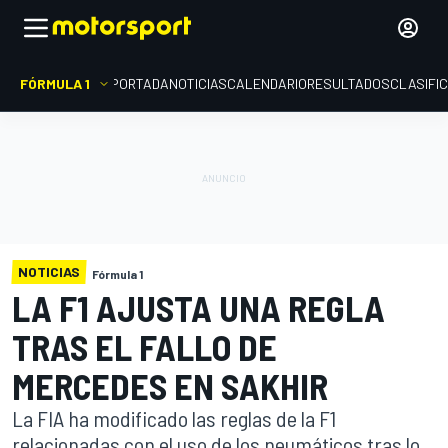
FÓRMULA 1
PORTADA
NOTICIAS
CALENDARIO
RESULTADOS
CLASIFI
NOTICIAS
Fórmula 1
LA F1 AJUSTA UNA REGLA
TRAS EL FALLO DE
MERCEDES EN SAKHIR
La FIA ha modificado las reglas de la F1
relacionadas con el uso de los neumáticos tras lo