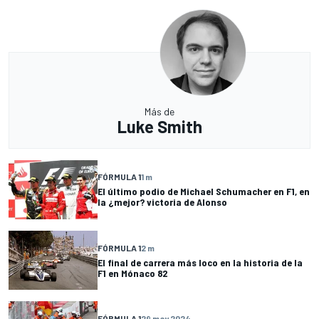
Más de
Luke Smith
FÓRMULA 1
1 m
El último podio de Michael Schumacher en F1, en
la ¿mejor? victoria de Alonso
FÓRMULA 1
2 m
El final de carrera más loco en la historia de la
F1 en Mónaco 82
FÓRMULA 1
29 may 2024