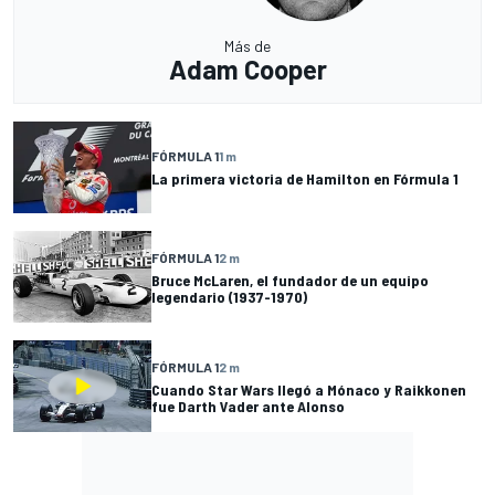
Más de
Adam Cooper
FÓRMULA 1
1 m
La primera victoria de Hamilton en Fórmula 1
FÓRMULA 1
2 m
Bruce McLaren, el fundador de un equipo
legendario (1937-1970)
FÓRMULA 1
2 m
Cuando Star Wars llegó a Mónaco y Raikkonen
fue Darth Vader ante Alonso