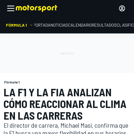
FÓRMULA 1
PORTADA
NOTICIAS
CALENDARIO
RESULTADOS
CLASIFI
Fórmula 1
LA F1 Y LA FIA ANALIZAN
CÓMO REACCIONAR AL CLIMA
EN LAS CARRERAS
El director de carrera, Michael Masi, confirma que
la F1 busca una mayor flexibilidad en sus horarios