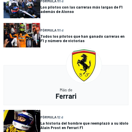
FÓRMULA 1
11 d
Los pilotos con las carreras más largas de F1
además de Alonso
FÓRMULA 1
11 d
Todos los pilotos que han ganado carreras en
F1 y número de victorias
Más de
Ferrari
FÓRMULA 1
2 d
La historia del hombre que reemplazó a su ídolo
Alain Prost en Ferrari F1