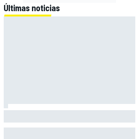
Últimas noticias
Con el Destrier, Bugatti convierte su Bolide de circuito en
una escultura sobre ruedas