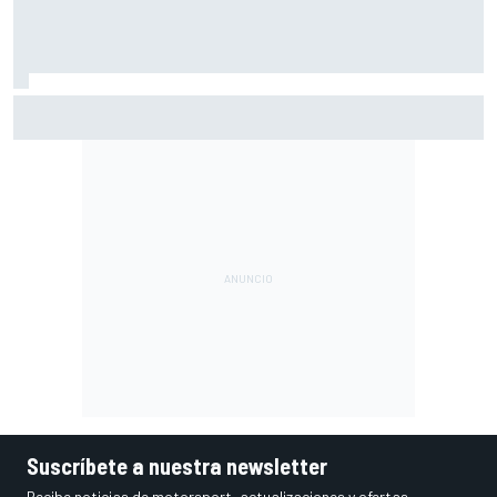
El gran dilema de Ferrari según un experto: ¿libertad a sus
pilotos o pensar ya en el Mundial?
Suscríbete a nuestra newsletter
Recibe noticias de motorsport, actualizaciones y ofertas