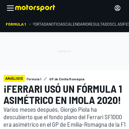
FÓRMULA 1
PORTADA
NOTICIAS
CALENDARIO
RESULTADOS
CLASIFI
ANÁLISIS
Fórmula 1
GP de Emilia Romagna
¡FERRARI USÓ UN FÓRMULA 1
ASIMÉTRICO EN IMOLA 2020!
Varios meses después, Giorgio Piola ha
descubierto que el fondo plano del Ferrari SF1000
era asimétrico en el GP de Emilia-Romagna de la F1