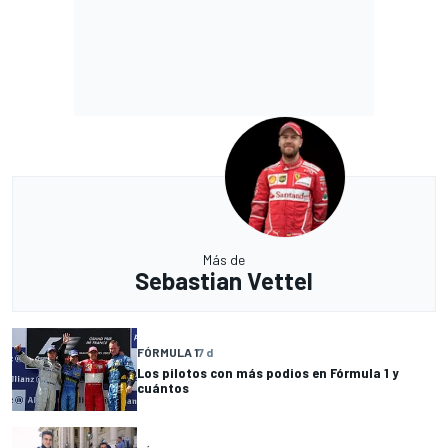
Más de
Sebastian Vettel
FÓRMULA 1
7 d
Los pilotos con más podios en Fórmula 1 y
cuántos