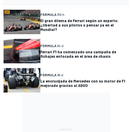
FÓRMULA 1
10 h
El gran dilema de Ferrari según un experto:
¿libertad a sus pilotos o pensar ya en el
Mundial?
FÓRMULA 1
4 d
Ferrari F1 ha comenzado una campaña de
fichajes enfocada en el área de chasis
FÓRMULA 1
6 d
La encrucijada de Mercedes con su motor de F1
mejorado gracias al ADUO