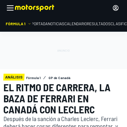
FÓRMULA 1
PORTADA
NOTICIAS
CALENDARIO
RESULTADOS
CLASIFI
ANÁLISIS
Fórmula 1
GP de Canadá
EL RITMO DE CARRERA, LA
BAZA DE FERRARI EN
CANADÁ CON LECLERC
Después de la sanción a Charles Leclerc, Ferrari
deberá hacer cosas diferentes para remontar, y