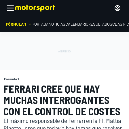
FÓRMULA 1
PORTADA
NOTICIAS
CALENDARIO
RESULTADOS
CLASIFI
Fórmula 1
FERRARI CREE QUE HAY
MUCHAS INTERROGANTES
CON EL CONTROL DE COSTES
El máximo responsable de Ferrari en la F1, Mattia
Binotto , cree que todavía hay temas que resolver