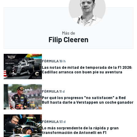
Más de
Filip Cleeren
FÓRMULA 1
9 h
Las notas de mitad de temporada de la F1 2026:
Cadillac arranca con buen pie su aventura
FÓRMULA 1
1 d
Por qué los progresos "no satisfacen" a Red
Bull hasta darle a Verstappen un coche ganador
FÓRMULA 1
3 d
Lo más sorprendente de la rápida y gran
transformación de Antonelli en F1