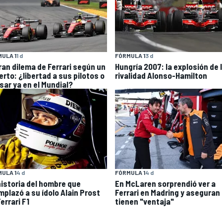
ULA 1
1 d
FÓRMULA 1
3 d
gran dilema de Ferrari según un
Hungría 2007: la explosión de 
erto: ¿libertad a sus pilotos o
rivalidad Alonso-Hamilton
sar ya en el Mundial?
ULA 1
4 d
FÓRMULA 1
4 d
historia del hombre que
En McLaren sorprendió ver a
mplazó a su ídolo Alain Prost
Ferrari en Madring y aseguran
errari F1
tienen "ventaja"