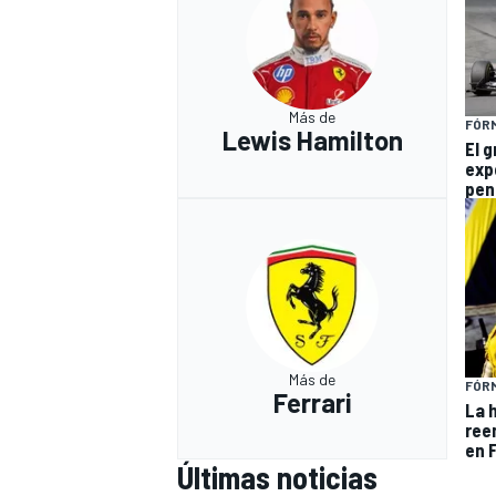
Más de
FÓRM
Lewis Hamilton
El 
exp
pen
Más de
FÓRM
Ferrari
La 
ree
en F
Últimas noticias