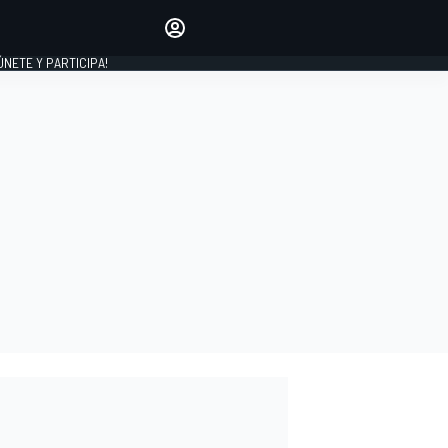
Haz que tu voz se escuche
comentando los artículos
 ÚNETE Y PARTICIPA!
INICIAR SESIÓN
EDICIÓN
ESPAÑA