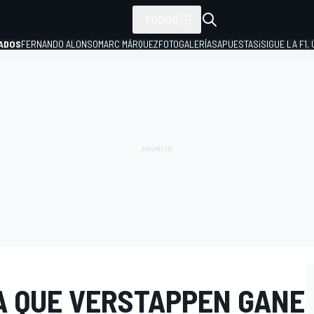
TODOS
ADOS
FERNANDO ALONSO
MARC MÁRQUEZ
FOTOGALERÍAS
APUESTAS
¡SIGUE LA F1,
P
A QUE VERSTAPPEN GANE