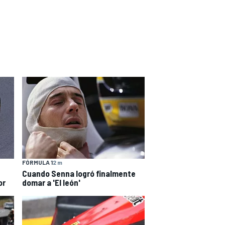
FÓRMULA 1
2 m
Cuando Senna logró finalmente
or
domar a 'El león'