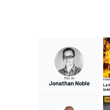
Más de
FÓRM
Jonathan Noble
La 
icó