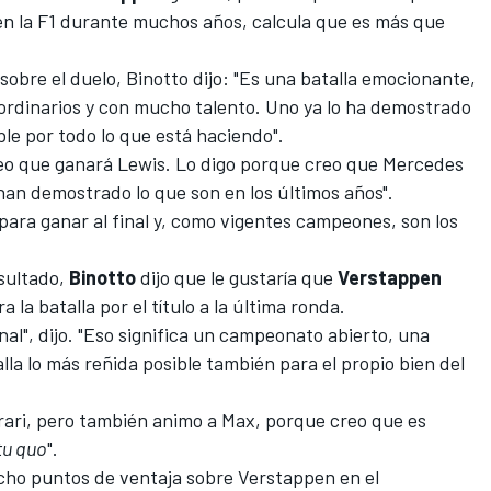
en la
F1
durante muchos años, calcula que es más que
sobre el duelo, Binotto dijo: "Es una batalla emocionante,
aordinarios y con mucho talento. Uno ya lo ha demostrado
ible por todo lo que está haciendo".
reo que ganará Lewis. Lo digo porque creo que Mercedes
 han demostrado lo que son en los últimos años".
para ganar al final y, como vigentes campeones, son los
esultado,
Binotto
dijo que le gustaría que
Verstappen
 la batalla por el título a la última ronda.
al", dijo. "Eso significa un campeonato abierto, una
la lo más reñida posible también para el propio bien del
rari, pero también animo a Max, porque creo que es
tu quo
".
cho puntos de ventaja sobre Verstappen
en el