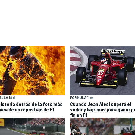
ULA 1
8 d
FÓRMULA 1
1 m
historia detrás de la foto más
Cuando Jean Alesi superó el
nica de un repostaje de F1
sudor y lágrimas para ganar p
fin en F1