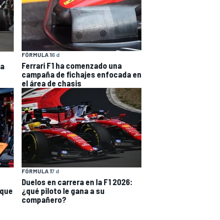
FÓRMULA 1
6 d
Ferrari F1 ha comenzado una
la
campaña de fichajes enfocada en
el área de chasis
FÓRMULA 1
7 d
Duelos en carrera en la F1 2026:
 que
¿qué piloto le gana a su
compañero?