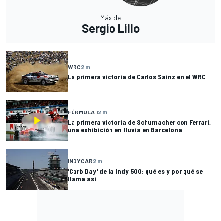
Más de
Sergio Lillo
WRC
2 m
La primera victoria de Carlos Sainz en el WRC
FÓRMULA 1
2 m
La primera victoria de Schumacher con Ferrari,
una exhibición en lluvia en Barcelona
INDYCAR
2 m
'Carb Day' de la Indy 500: qué es y por qué se
llama así