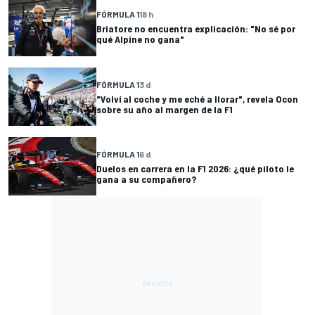
FÓRMULA 1
18 h
Briatore no encuentra explicación: "No sé por
qué Alpine no gana"
FÓRMULA 1
3 d
"Volví al coche y me eché a llorar", revela Ocon
sobre su año al margen de la F1
FÓRMULA 1
6 d
Duelos en carrera en la F1 2026: ¿qué piloto le
gana a su compañero?