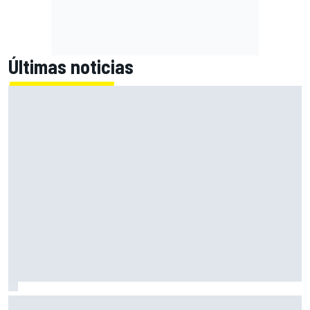
Últimas noticias
MotoGP en DIRECTO: la Práctica de Silverstone (Gran