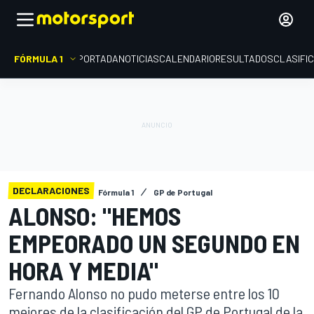
FÓRMULA 1
PORTADA
NOTICIAS
CALENDARIO
RESULTADOS
CLASIFI
DECLARACIONES
Fórmula 1
GP de Portugal
ALONSO: "HEMOS
EMPEORADO UN SEGUNDO EN
HORA Y MEDIA"
Fernando Alonso no pudo meterse entre los 10
mejores de la clasificación del GP de Portugal de la