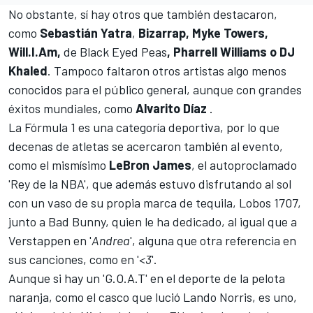
No obstante, sí hay otros que también destacaron,
como
Sebastián Yatra
,
Bizarrap, Myke Towers,
Will.I.Am,
de Black Eyed Peas
, Pharrell Williams o DJ
Khaled
. Tampoco faltaron otros artistas algo menos
conocidos para el público general, aunque con grandes
éxitos mundiales, como
Alvarito Díaz
.
La Fórmula 1 es una categoría deportiva, por lo que
decenas de atletas se acercaron también al evento,
como el mismísimo
LeBron James
, el autoproclamado
'Rey de la NBA', que además estuvo disfrutando al sol
con un vaso de su propia marca de tequila, Lobos 1707,
junto a Bad Bunny, quien le ha dedicado, al igual que a
Verstappen en '
Andrea
', alguna que otra referencia en
sus canciones, como en '
<3
'.
Aunque si hay un 'G.O.A.T' en el deporte de la pelota
naranja, como el casco que lució
Lando Norris
, es uno,