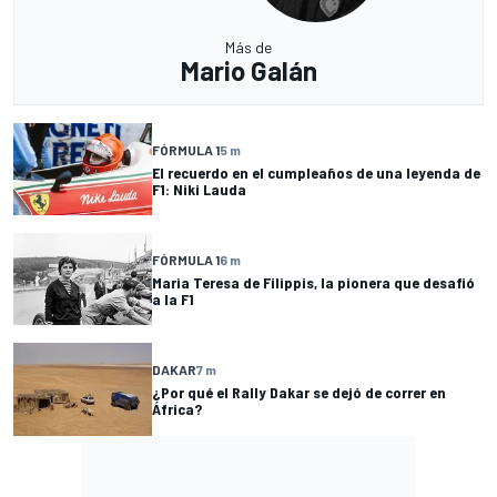
Más de
Mario Galán
FÓRMULA 1
5 m
El recuerdo en el cumpleaños de una leyenda de
F1: Niki Lauda
FÓRMULA 1
6 m
Maria Teresa de Filippis, la pionera que desafió
a la F1
DAKAR
7 m
¿Por qué el Rally Dakar se dejó de correr en
África?