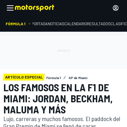
FÓRMULA 1
PORTADA
NOTICIAS
CALENDARIO
RESULTADOS
CLASIFI
ARTÍCULO ESPECIAL
Fórmula 1
GP de Miami
LOS FAMOSOS EN LA F1 DE
MIAMI: JORDAN, BECKHAM,
MALUMA Y MÁS
Lujo, carreras y muchos famosos. El paddock del
Gran Premio de Miami se llenó de caras