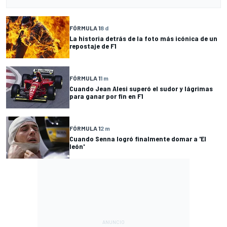
FÓRMULA 1
8 d
La historia detrás de la foto más icónica de un
repostaje de F1
FÓRMULA 1
1 m
Cuando Jean Alesi superó el sudor y lágrimas
para ganar por fin en F1
FÓRMULA 1
2 m
Cuando Senna logró finalmente domar a 'El
león'