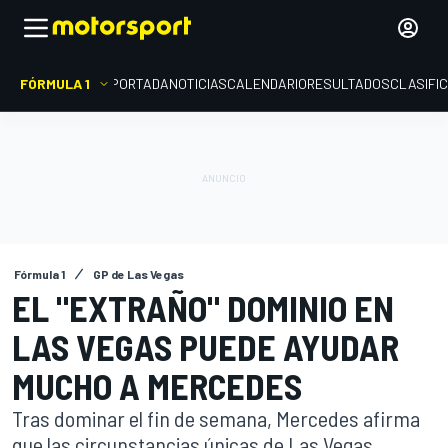
FÓRMULA 1
PORTADA
NOTICIAS
CALENDARIO
RESULTADOS
CLASIFI
Fórmula 1
GP de Las Vegas
EL "EXTRAÑO" DOMINIO EN
LAS VEGAS PUEDE AYUDAR
MUCHO A MERCEDES
Tras dominar el fin de semana, Mercedes afirma
que las circunstancias únicas de Las Vegas