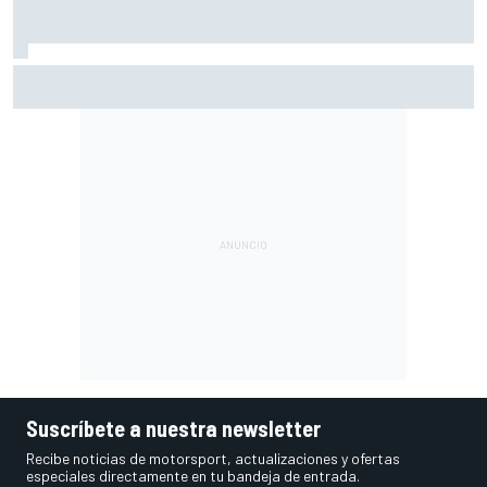
Vowles defiende el proyecto de Williams pese a sus pobres
resultados en 2026
Suscríbete a nuestra newsletter
Recibe noticias de motorsport, actualizaciones y ofertas
especiales directamente en tu bandeja de entrada.