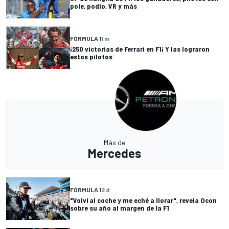
pole, podio, VR y más
FÓRMULA 1
1 m
¡250 victorias de Ferrari en F1¡ Y las lograron
estos pilotos
Más de
Mercedes
FÓRMULA 1
2 d
"Volví al coche y me eché a llorar", revela Ocon
sobre su año al margen de la F1