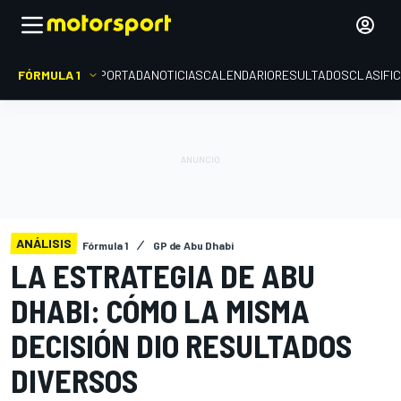
FÓRMULA 1
PORTADA
NOTICIAS
CALENDARIO
RESULTADOS
CLASIFI
ANÁLISIS
Fórmula 1
GP de Abu Dhabi
LA ESTRATEGIA DE ABU
DHABI: CÓMO LA MISMA
DECISIÓN DIO RESULTADOS
DIVERSOS