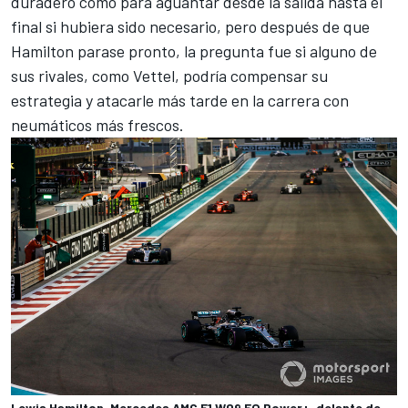
duradero como para aguantar desde la salida hasta el
final si hubiera sido necesario, pero después de que
Hamilton parase pronto, la pregunta fue si alguno de
sus rivales, como
Vettel
, podría compensar su
estrategia y atacarle más tarde en la carrera con
neumáticos más frescos.
Lewis Hamilton, Mercedes AMG F1 W09 EQ Power+, delante de