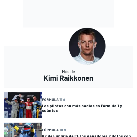
Más de
Kimi Raikkonen
FÓRMULA 1
7 d
Los pilotos con más podios en Fórmula 1 y
cuántos
FÓRMULA 1
11 d
GP de Hungría de F1: los ganadores, pilotos con