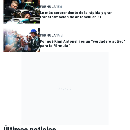
FÓRMULA 1
3 d
Lo más sorprendente de la rápida y gran
transformación de Antonelli en F1
FÓRMULA 1
4 d
Por qué Kimi Antonelli es un "verdadero activo"
para la Fórmula 1
Últimas noticias