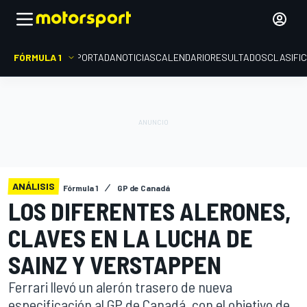
FÓRMULA 1
PORTADA
NOTICIAS
CALENDARIO
RESULTADOS
CLASIFI
ANÁLISIS
Fórmula 1
GP de Canadá
LOS DIFERENTES ALERONES,
CLAVES EN LA LUCHA DE
SAINZ Y VERSTAPPEN
Ferrari llevó un alerón trasero de nueva
especificación al GP de Canadá, con el objetivo de