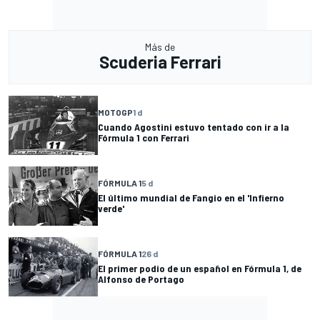
Más de
Scuderia Ferrari
MOTOGP
1 d
Cuando Agostini estuvo tentado con ir a la
Fórmula 1 con Ferrari
FÓRMULA 1
5 d
El último mundial de Fangio en el 'Infierno
verde'
FÓRMULA 1
26 d
El primer podio de un español en Fórmula 1, de
Alfonso de Portago