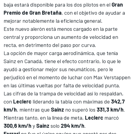
baja estará disponible para los dos pilotos en el
Gran
Premio de Gran Bretaña
, con el objetivo de ayudar a
mejorar notablemente la eficiencia general.
Este nuevo alerón está menos cargado en la parte
central y proporciona un aumento de velocidad en
recta, en detrimento del paso por curva.
La opción de mayor carga aerodinámica, que tenía
Sainz en Canadá, tiene el efecto contrario, lo que le
ayudó a gestionar mejor sus neumáticos, pero le
perjudicó en el momento de luchar con
Max Verstappen
en las últimas vueltas por falta de velocidad punta.
Las cifras de la trampa de velocidad así lo respaldan,
con
Leclerc
liderando la tabla con máximas de
342,7
km/h
, mientras que
Sainz
no superó los
331,3 km/h
.
Mientras tanto, en la línea de meta,
Leclerc
marcó
300,6 km/h
y
Sainz
solo
294 km/h
.
Ferrari
no fue el único equipo que apostó por dos