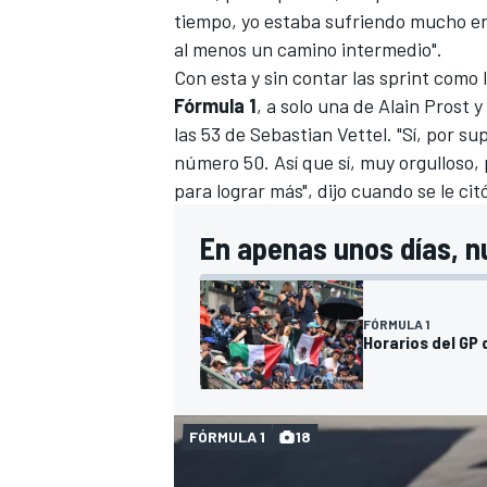
tiempo, yo estaba sufriendo mucho en
al menos un camino intermedio".
Con esta y
sin contar las sprint como 
Fórmula 1
, a solo una de
Alain Prost
y 
las 53 de
Sebastian Vettel
. "Sí, por s
número 50. Así que sí, muy orgulloso,
para lograr más", dijo cuando se le cit
En apenas unos días, n
MÁS CATEGORÍAS
FÓRMULA 1
Horarios del GP 
FÓRMULA 1
18