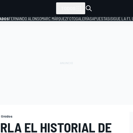
TODOS
ADOS
FERNANDO ALONSO
MARC MÁRQUEZ
FOTOGALERÍAS
APUESTAS
¡SIGUE LA F1,
P
 Unidos
RLA EL HISTORIAL DE