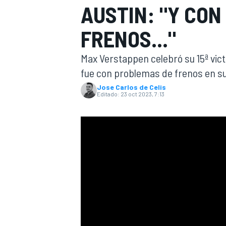
AUSTIN: "Y CO
INDYCAR
WRC
FRENOS..."
Max Verstappen celebró su 15ª vict
fue con problemas de frenos en su
Jose Carlos de Celis
Editado:
23 oct 2023, 7:13
WEC
FÓRMULA E