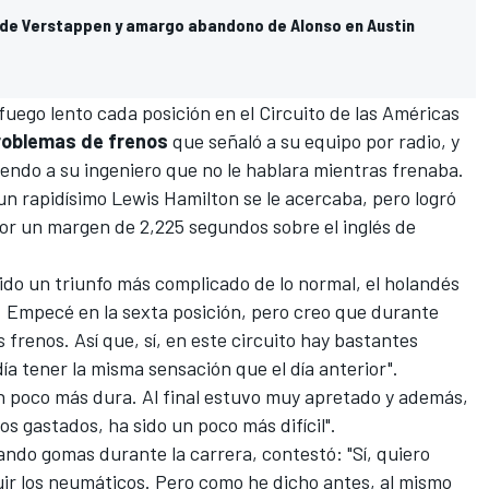
a de Verstappen y amargo abandono de Alonso en Austin
fuego lento cada posición en el
Circuito de las Américas
roblemas de frenos
que señaló a su equipo por radio, y
diendo a su ingeniero que no le hablara mientras frenaba.
 un rapidísimo
Lewis Hamilton
se le acercaba, pero logró
por un margen de 2,225 segundos sobre el inglés de
ido un triunfo más complicado de lo normal, el holandés
. Empecé en la sexta posición, pero creo que durante
 frenos. Así que, sí, en este circuito hay bastantes
a tener la misma sensación que el día anterior".
n poco más dura. Al final estuvo muy apretado y además,
os gastados, ha sido un poco más difícil".
ando gomas durante la carrera, contestó: "Sí, quiero
uir los neumáticos. Pero como he dicho antes, al mismo