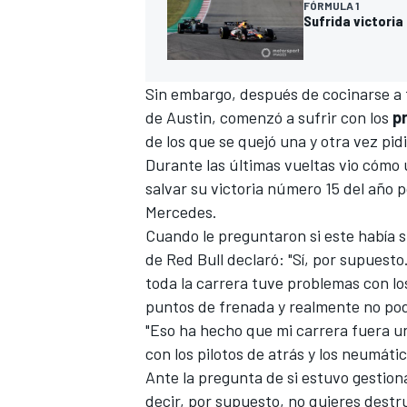
FÓRMULA 1
Sufrida victori
Sin embargo, después de cocinarse a 
de Austin
, comenzó a sufrir con los
p
de los que se quejó una y otra vez pi
Durante las últimas vueltas vio cómo
salvar su victoria número 15 del año 
Mercedes
.
Cuando le preguntaron si este había s
de
Red Bull
declaró: "Sí, por supuesto
toda la carrera tuve problemas con los
puntos de frenada y realmente no podí
"Eso ha hecho que mi carrera fuera u
con los pilotos de atrás y los neumátic
Ante la pregunta de si estuvo gestion
decir, por supuesto, no quieres destr