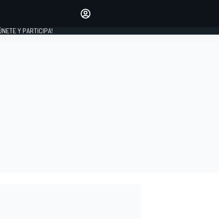
Haz que tu voz se escuche
comentando los artículos
 ÚNETE Y PARTICIPA!
INICIAR SESIÓN
EDICIÓN
ESPAÑA