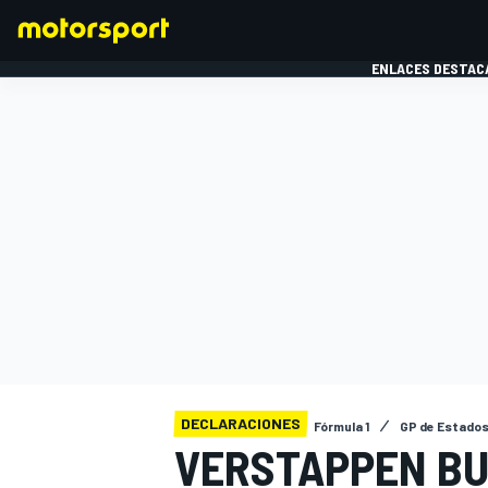
ENLACES DESTAC
FÓRMULA 1
MOTOG
DECLARACIONES
Fórmula 1
GP de Estados
VERSTAPPEN BU