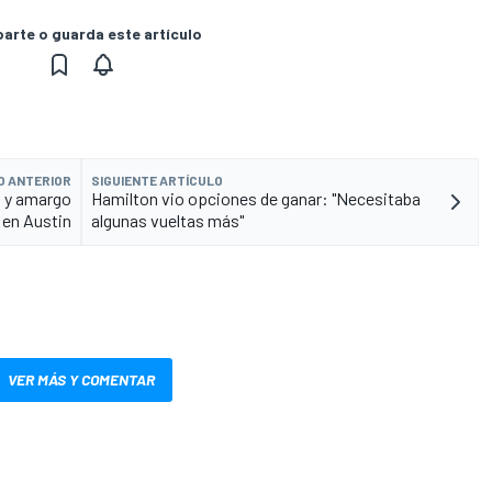
rte o guarda este artículo
O ANTERIOR
SIGUIENTE ARTÍCULO
n y amargo
Hamilton vio opciones de ganar: "Necesitaba
 en Austin
algunas vueltas más"
VER MÁS Y COMENTAR