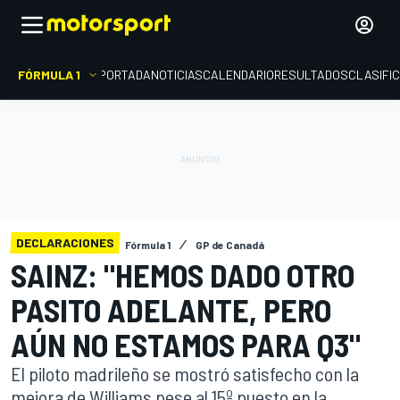
FÓRMULA 1
PORTADA
NOTICIAS
CALENDARIO
RESULTADOS
CLASIFI
DECLARACIONES
Fórmula 1
GP de Canadá
SAINZ: "HEMOS DADO OTRO
PASITO ADELANTE, PERO
AÚN NO ESTAMOS PARA Q3"
El piloto madrileño se mostró satisfecho con la
mejora de Williams pese al 15º puesto en la