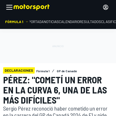
FÓRMULA 1
PORTADA
NOTICIAS
CALENDARIO
RESULTADOS
CLASIFI
DECLARACIONES
Fórmula 1
GP de Canadá
PÉREZ: "COMETÍ UN ERROR
EN LA CURVA 6, UNA DE LAS
MÁS DIFÍCILES"
Sergio Pérez reconoció haber cometido un error
en la carrera del GP de Canadá 2024 de F1 y pide