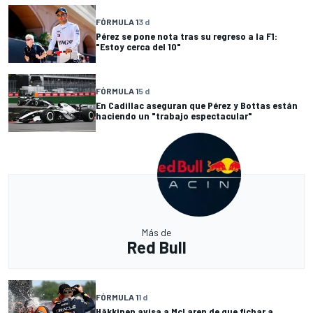
FÓRMULA 1
3 d
Pérez se pone nota tras su regreso a la F1:
"Estoy cerca del 10"
FÓRMULA 1
5 d
En Cadillac aseguran que Pérez y Bottas están
haciendo un "trabajo espectacular"
Más de
Red Bull
FÓRMULA 1
1 d
Häkkinen avisa a McLaren de que fichar a