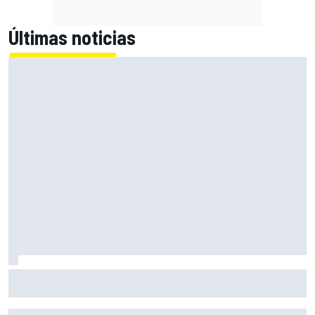
Últimas noticias
Alex Márquez: "Ganar a las Aprilia será imposible. Sin la
caída de Raúl, habrían terminado top 4"