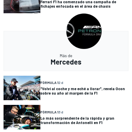
Ferrari F1 ha comenzado una campaña de
fichajes enfocada en el área de chasis
Más de
Mercedes
FÓRMULA 1
2 d
"Volví al coche y me eché a llorar", revela Ocon
sobre su año al margen de la F1
FÓRMULA 1
3 d
Lo más sorprendente de la rápida y gran
transformación de Antonelli en F1