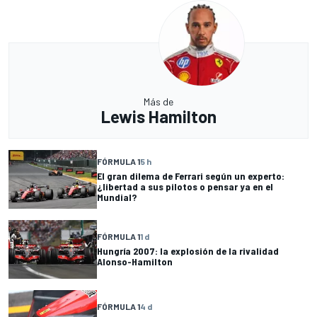
Más de
Lewis Hamilton
FÓRMULA 1
5 h
El gran dilema de Ferrari según un experto:
¿libertad a sus pilotos o pensar ya en el
Mundial?
FÓRMULA 1
1 d
Hungría 2007: la explosión de la rivalidad
Alonso-Hamilton
FÓRMULA 1
4 d