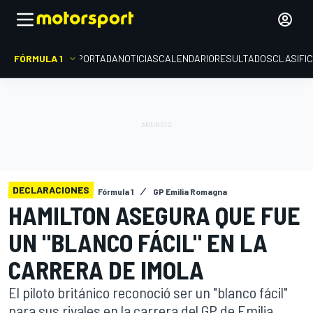
FÓRMULA 1
PORTADA
NOTICIAS
CALENDARIO
RESULTADOS
CLASIFI
DECLARACIONES
Fórmula 1
GP Emilia Romagna
HAMILTON ASEGURA QUE FUE
UN "BLANCO FÁCIL" EN LA
CARRERA DE IMOLA
El piloto británico reconoció ser un "blanco fácil"
para sus rivales en la carrera del GP de Emilia