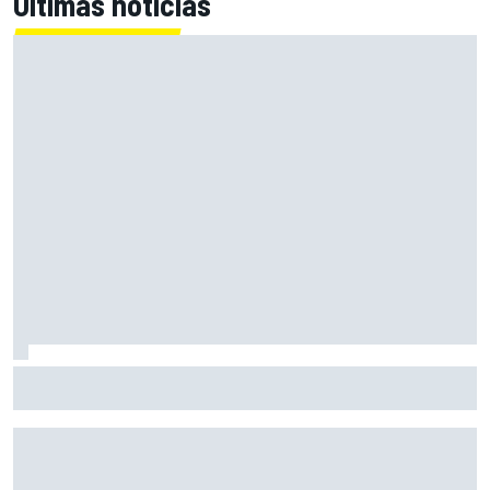
Últimas noticias
Silverstone renueva con MotoGP por dos temporadas más