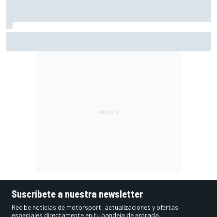
En marcha el sorteo de Ducati y Marc Márquez
Suscríbete a nuestra newsletter
Recibe noticias de motorsport, actualizaciones y ofertas
especiales directamente en tu bandeja de entrada.