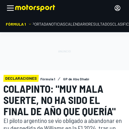
FÓRMULA 1
PORTADA
NOTICIAS
CALENDARIO
RESULTADOS
CLASIFI
DECLARACIONES
Fórmula 1
GP de Abu Dhabi
COLAPINTO: "MUY MALA
SUERTE, NO HA SIDO EL
FINAL DE AÑO QUE QUERÍA"
El piloto argentino se vio obligado a abandonar en
su despedida de Williams en la F1 2024, tras un