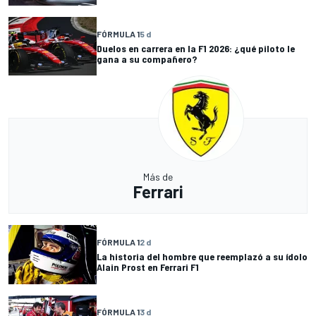
FÓRMULA 1
5 d
Duelos en carrera en la F1 2026: ¿qué piloto le
gana a su compañero?
Más de
Ferrari
FÓRMULA 1
2 d
La historia del hombre que reemplazó a su ídolo
Alain Prost en Ferrari F1
FÓRMULA 1
3 d