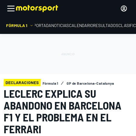
FÓRMULA 1
PORTADA
NOTICIAS
CALENDARIO
RESULTADOS
CLASIFI
DECLARACIONES
Fórmula 1
GP de Barcelona-Catalunya
LECLERC EXPLICA SU
ABANDONO EN BARCELONA
F1 Y EL PROBLEMA EN EL
FERRARI