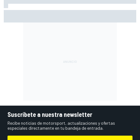
Vowles defiende el proyecto de Williams pese a sus pobres
resultados en 2026
Suscríbete a nuestra newsletter
Recibe noticias de motorsport, actualizaciones y ofertas
especiales directamente en tu bandeja de entrada.