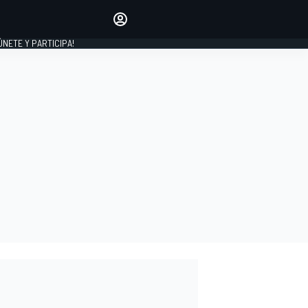
Haz que tu voz se escuche
comentando los artículos
 ÚNETE Y PARTICIPA!
INICIAR SESIÓN
EDICIÓN
ESPAÑA