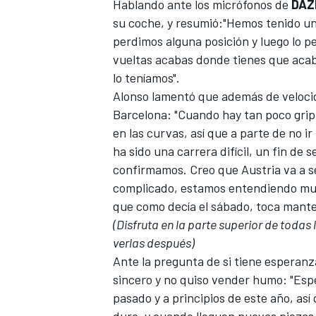
Hablando ante los micrófonos de
DAZ
su coche, y resumió:"Hemos tenido una
perdimos alguna posición y luego lo p
vueltas acabas donde tienes que acab
lo teníamos".
Alonso lamentó que además de velocid
Barcelona
: "Cuando hay tan poco gri
en las curvas, así que a parte de no 
ha sido una carrera difícil, un fin de
confirmamos. Creo que Austria va a s
complicado, estamos entendiendo much
que como decía el sábado, toca manten
(
Disfruta en la parte superior de todas
verlas después
)
Ante la pregunta de si tiene esperanz
sincero y no quiso vender humo: "Esp
pasado y a principios de este año, a