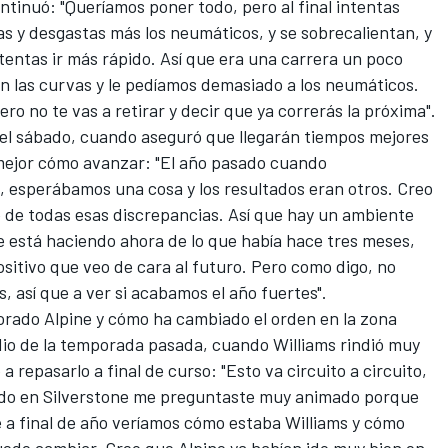
ntinuó: "Queríamos poner todo, pero al final intentas
 y desgastas más los neumáticos, y se sobrecalientan, y
entas ir más rápido. Así que era una carrera un poco
n las curvas y le pedíamos demasiado a los neumáticos.
ero no te vas a retirar y decir que ya correrás la próxima".
el sábado
, cuando aseguró que llegarán tiempos mejores
mejor cómo avanzar: "El año pasado cuando
 esperábamos una cosa y los resultados eran otros. Creo
de todas esas discrepancias. Así que hay un ambiente
e está haciendo ahora de lo que había hace tres meses,
ositivo que veo de cara al futuro. Pero como digo, no
s, así que a ver si acabamos el año fuertes".
jorado
Alpine
y cómo ha cambiado el orden en la zona
sodio de la temporada pasada, cuando
Williams
rindió muy
a repasarlo a final de curso: "Esto va circuito a circuito,
ando en Silverstone me preguntaste muy animado porque
ue a final de año veríamos cómo estaba Williams y cómo