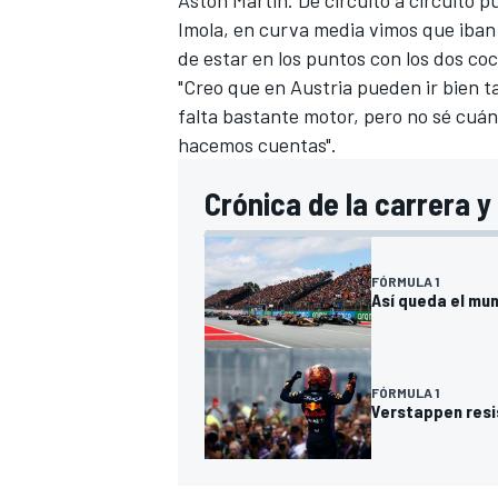
Aston Martin. De circuito a circuito 
Imola, en curva media vimos que iban
de estar en los puntos con los dos coc
"Creo que en Austria pueden ir bien t
falta bastante motor, pero no sé cuánt
hacemos cuentas".
Crónica de la carrera 
FÓRMULA 1
Así queda el mun
FÓRMULA 1
Verstappen resi