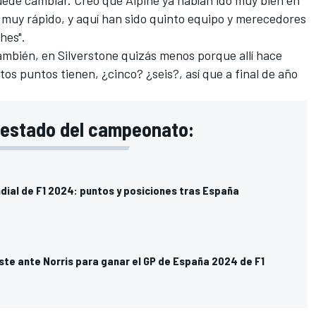
puede cambiar. Creo que Alpine ya habían ido muy bien en
 muy rápido, y aquí han sido quinto equipo y merecedores
hes".
ambién, en Silverstone quizás menos porque allí hace
os puntos tienen, ¿cinco? ¿seis?, así que a final de año
y estado del campeonato:
dial de F1 2024: puntos y posiciones tras España
ste ante Norris para ganar el GP de España 2024 de F1