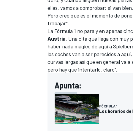
duro, y cuando lleguen nuevas piezas 
ellas, vamos a comprobar: si van bien,
Pero creo que es el momento de poner
trabajar".
La
Fórmula 1
no para y en apenas cinc
Austria
. Una cita que llega con muy
haber nada mágico de aquí a Spielber
los coches van a ser parecidos a aquí,
curvas largas así que en general va a
pero hay que intentarlo, claro".
MÁS CATEGORÍAS
Apunta:
FÓRMULA 1
Los horarios del