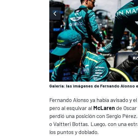
Galería: las imágenes de Fernando Alonso e
Fernando Alonso
ya había avisado y e
pero al esquivar al
McLaren
de
Oscar 
perdió una posición con
Sergio Pérez
o
Valtteri Bottas
. Luego, con una estr
los puntos y doblado.