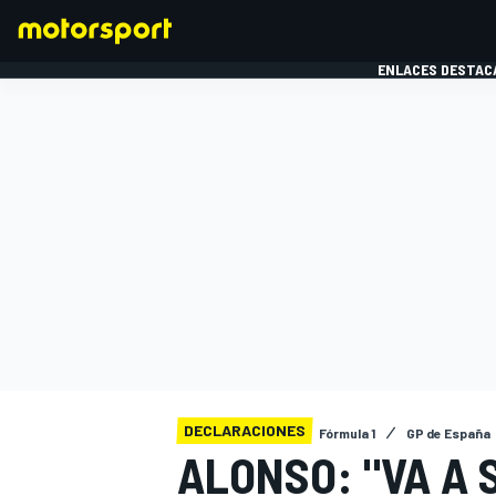
ENLACES DESTAC
FÓRMULA 1
MOTOG
DECLARACIONES
Fórmula 1
GP de España
ALONSO: "VA A 