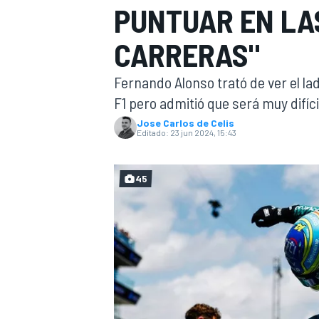
PUNTUAR EN LA
INDYCAR
WRC
CARRERAS"
Fernando Alonso trató de ver el la
F1 pero admitió que será muy difíci
Jose Carlos de Celis
Editado:
23 jun 2024, 15:43
45
WEC
FÓRMULA E