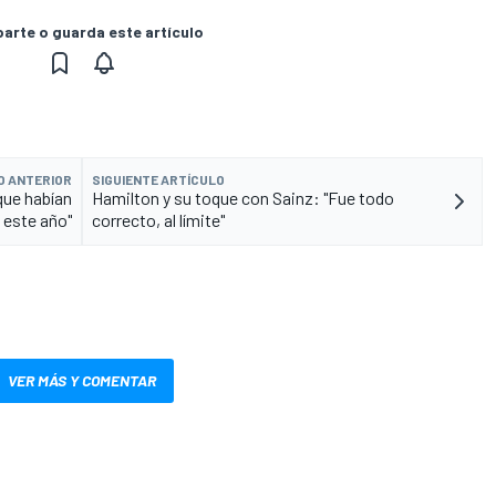
rte o guarda este artículo
O ANTERIOR
SIGUIENTE ARTÍCULO
que habían
Hamilton y su toque con Sainz: "Fue todo
 este año"
correcto, al límite"
VER MÁS Y COMENTAR