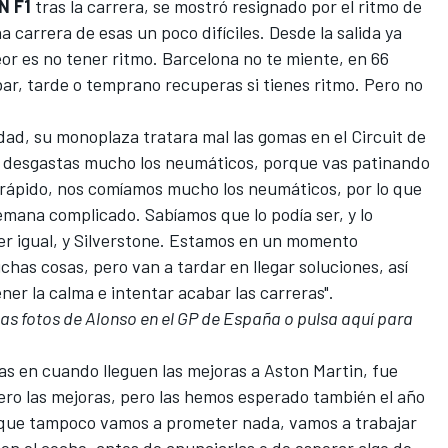
N F1
tras la carrera, se mostró resignado por el ritmo de
 carrera de esas un poco difíciles. Desde la salida ya
eor es no tener ritmo. Barcelona no te miente, en 66
ar, tarde o temprano recuperas si tienes ritmo. Pero no
ad, su monoplaza tratara mal las gomas en el
Circuit de
p desgastas mucho los neumáticos, porque vas patinando
ir rápido, nos comíamos mucho los neumáticos, por lo que
 semana complicado. Sabíamos que lo podía ser, y lo
er igual, y Silverstone. Estamos en un momento
as cosas, pero van a tardar en llegar soluciones, así
er la calma e intentar acabar las carreras".
 las fotos de Alonso en el GP de España o pulsa aquí para
as en cuando lleguen las mejoras a
Aston Martin
, fue
ero las mejoras, pero las hemos esperado también el año
sí que tampoco vamos a prometer nada, vamos a trabajar