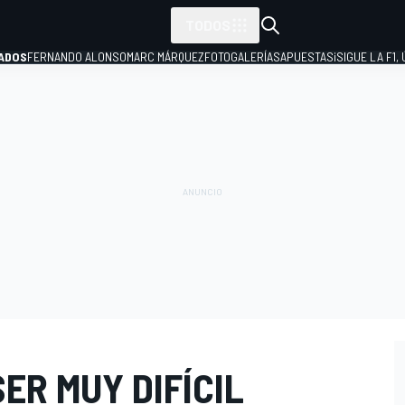
TODOS
ADOS
FERNANDO ALONSO
MARC MÁRQUEZ
FOTOGALERÍAS
APUESTAS
¡SIGUE LA F1,
P
SER MUY DIFÍCIL