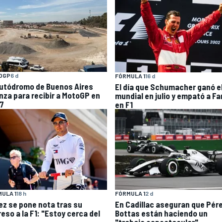
OGP
6 d
FÓRMULA 1
16 d
Autódromo de Buenos Aires
El día que Schumacher ganó e
nza para recibir a MotoGP en
mundial en julio y empató a Fa
7
en F1
ULA 1
18 h
FÓRMULA 1
2 d
ez se pone nota tras su
En Cadillac aseguran que Pére
eso a la F1: "Estoy cerca del
Bottas están haciendo un
"trabajo espectacular"