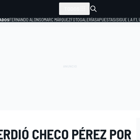
TODOS
ADOS
FERNANDO ALONSO
MARC MÁRQUEZ
FOTOGALERÍAS
APUESTAS
¡SIGUE LA F1,
P
ERDIÓ CHECO PÉREZ POR