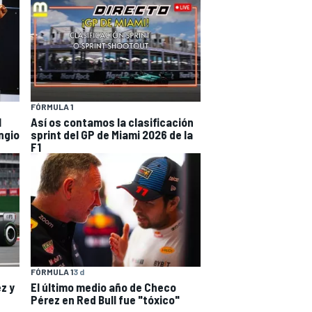
FÓRMULA 1
l
Así os contamos la clasificación
ngio
sprint del GP de Miami 2026 de la
F1
FÓRMULA 1
3 d
z y
El último medio año de Checo
Pérez en Red Bull fue "tóxico"