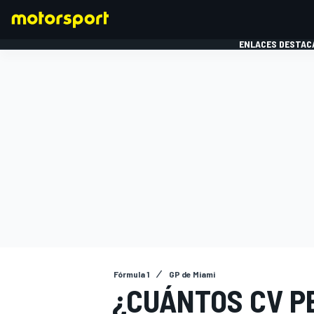
ENLACES DESTAC
FÓRMULA 1
MOTOG
Fórmula 1
GP de Miami
¿CUÁNTOS CV P