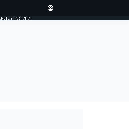
Haz que tu voz se escuche
comentando los artículos
 ÚNETE Y PARTICIPA!
INICIAR SESIÓN
EDICIÓN
ESPAÑA