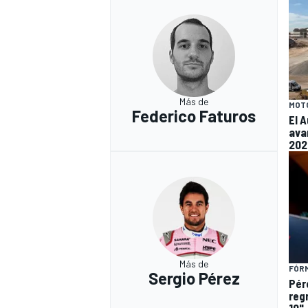
Más de
MOT
Federico Faturos
El 
ava
202
Más de
FÓRM
Sergio Pérez
Pér
regr
10"