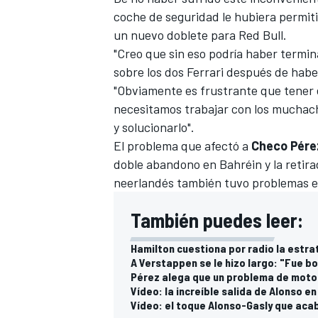
coche de seguridad le hubiera permiti
un nuevo doblete para Red Bull.
"Creo que sin eso podría haber termi
sobre los dos Ferrari después de habe
"Obviamente es frustrante que tener e
necesitamos trabajar con los muchac
y solucionarlo".
El problema que afectó a
Checo Pére
doble abandono en Bahréin y la retir
neerlandés también tuvo problemas el
MÁS CATEGORÍAS
También puedes leer:
Hamilton cuestiona por radio la estr
A Verstappen se le hizo largo: "Fue b
Pérez alega que un problema de motor
Vídeo: la increíble salida de Alonso e
Vídeo: el toque Alonso-Gasly que aca