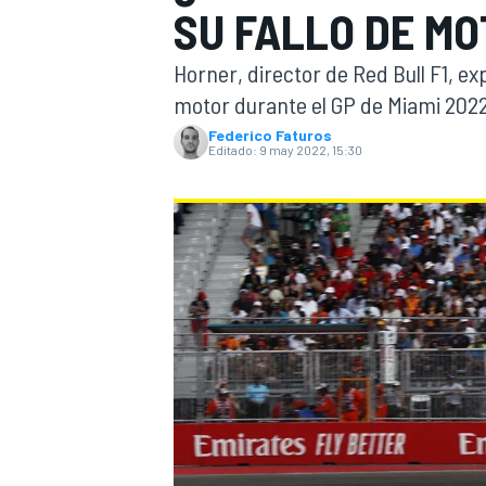
SU FALLO DE MO
INDYCAR
WRC
Horner, director de Red Bull F1, ex
motor durante el GP de Miami 2022
Federico Faturos
Editado:
9 may 2022, 15:30
WEC
FÓRMULA E