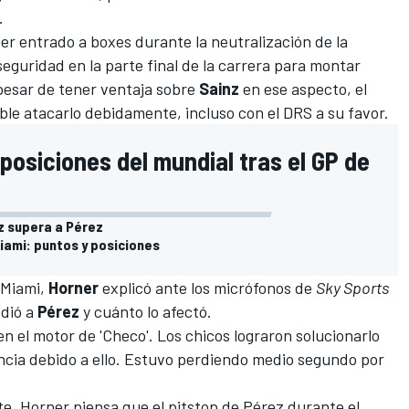
.
ber entrado a boxes durante la neutralización de la
seguridad en la parte final de la carrera para montar
pesar de tener ventaja sobre
Sainz
en ese aspecto, el
ible atacarlo debidamente, incluso con el DRS a su favor.
 posiciones del mundial tras el GP de
z supera a Pérez
Miami: puntos y posiciones
 Miami,
Horner
explicó ante los micrófonos de
Sky Sports
edió a
Pérez
y cuánto lo afectó.
 el motor de 'Checo'. Los chicos lograron solucionarlo
ncia debido a ello. Estuvo perdiendo medio segundo por
e, Horner piensa que el pitstop de Pérez durante el