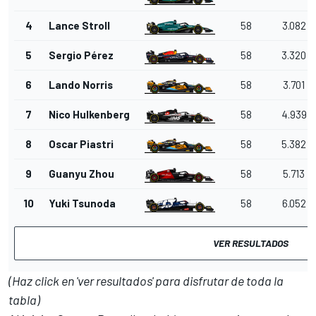
4
Lance Stroll
58
3.082
5
Sergio Pérez
58
3.320
6
Lando Norris
58
3.701
7
Nico Hulkenberg
58
4.939
8
Oscar Piastri
58
5.382
9
Guanyu Zhou
58
5.713
10
Yuki Tsunoda
58
6.052
VER RESULTADOS
(Haz click en 'ver resultados' para disfrutar de toda la
tabla)