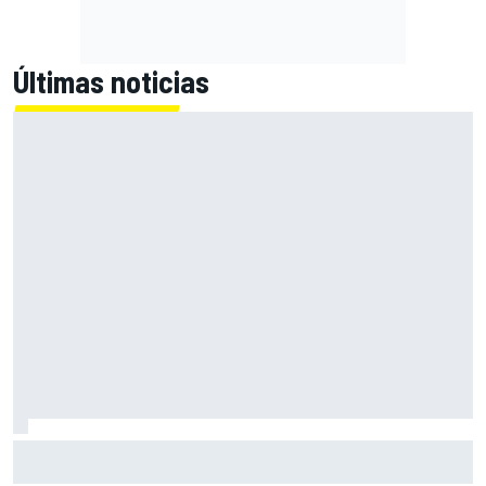
Últimas noticias
El CEO de Porsche confirma que el 718 eléctrico seguirá
adelante