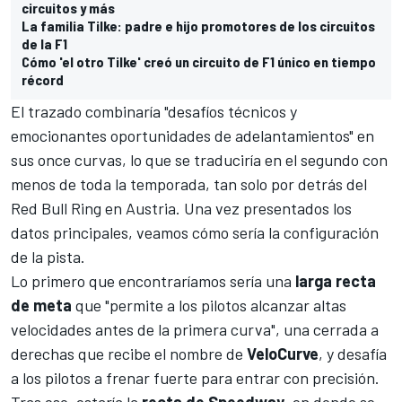
circuitos y más
La familia Tilke: padre e hijo promotores de los circuitos
de la F1
Cómo 'el otro Tilke' creó un circuito de F1 único en tiempo
récord
El trazado combinaría "desafíos técnicos y
emocionantes oportunidades de adelantamientos" en
sus once curvas, lo que se traduciría en el segundo con
menos de toda la temporada, tan solo por detrás del
Red Bull Ring en Austria
. Una vez presentados los
datos principales, veamos cómo sería la configuración
de la pista.
Lo primero que encontraríamos sería una
larga recta
de meta
que "permite a los pilotos alcanzar altas
velocidades antes de la primera curva", una cerrada a
derechas que recibe el nombre de
VeloCurve
, y desafía
a los pilotos a frenar fuerte para entrar con precisión.
Tras eso, estaría la
recta de Speedway
, en donde se