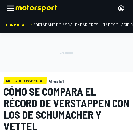
FÓRMULA 1
PORTADA
NOTICIAS
CALENDARIO
RESULTADOS
CLASIFI
ARTÍCULO ESPECIAL
Fórmula 1
CÓMO SE COMPARA EL
RÉCORD DE VERSTAPPEN CON
LOS DE SCHUMACHER Y
VETTEL