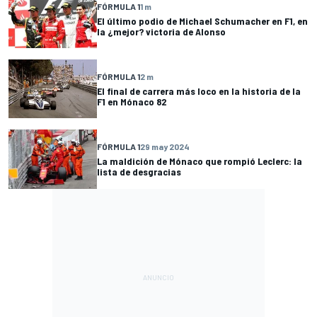
FÓRMULA 1
1 m
El último podio de Michael Schumacher en F1, en
la ¿mejor? victoria de Alonso
FÓRMULA 1
2 m
El final de carrera más loco en la historia de la
F1 en Mónaco 82
FÓRMULA 1
29 may 2024
La maldición de Mónaco que rompió Leclerc: la
lista de desgracias