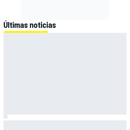
Últimas noticias
En marcha el sorteo de Ducati y Marc Márquez