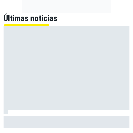
Últimas noticias
Pérez explica qué está frenando a Cadillac en la F1 2026