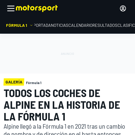
FÓRMULA 1
PORTADA
NOTICIAS
CALENDARIO
RESULTADOS
CLASIFI
GALERÍA
Fórmula 1
TODOS LOS COCHES DE
ALPINE EN LA HISTORIA DE
LA FÓRMULA 1
Alpine llegó a la Fórmula 1 en 2021 tras un cambio
de nombre y de dirección en el hasta entonces