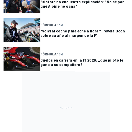
Briatore no encuentra explicación: "No sé por
qué Alpine no gana"
FÓRMULA 1
3 d
"Volví al coche y me eché a llorar", revela Ocon
sobre su año al margen de la F1
FÓRMULA 1
6 d
Duelos en carrera en la F1 2026: ¿qué piloto le
gana a su compañero?