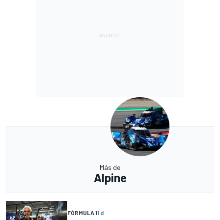
Más de
Alpine
FÓRMULA 1
1 d