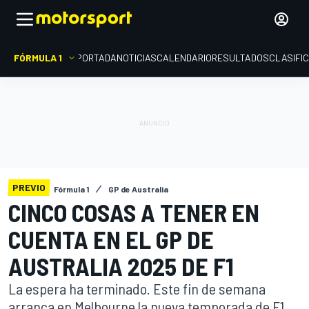
FÓRMULA 1
PORTADA
NOTICIAS
CALENDARIO
RESULTADOS
CLASIFI
PREVIO
Fórmula 1
GP de Australia
CINCO COSAS A TENER EN
CUENTA EN EL GP DE
AUSTRALIA 2025 DE F1
La espera ha terminado. Este fin de semana
arranca en Melbourne la nueva temporada de F1