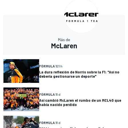
Más de
McLaren
FÓRMULA 1
21 h
La dura reflexión de Norris sobre la F1: "Así no
debería gestionarse un deporte"
FÓRMULA 1
1 d
Así cambió McLaren el rumbo de un MCL40 que
había nacido perdido
FÓRMULA 1
1 d