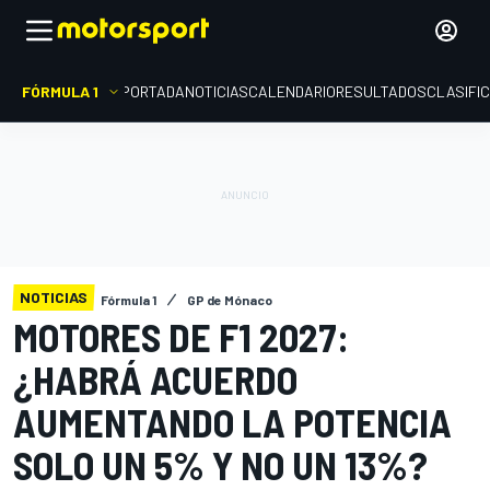
FÓRMULA 1
PORTADA
NOTICIAS
CALENDARIO
RESULTADOS
CLASIFI
NOTICIAS
Fórmula 1
GP de Mónaco
MOTORES DE F1 2027:
¿HABRÁ ACUERDO
AUMENTANDO LA POTENCIA
SOLO UN 5% Y NO UN 13%?