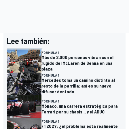
Lee también:
FÓRMULA 1
Más de 2.000 personas vibran con el
rugido del McLaren de Senna en una
plaza
FÓRMULA 1
Mercedes toma un camino distinto al
resto de la parrilla: así es su nuevo
difusor dentado
FÓRMULA 1
Mónaco, una carrera estratégica para
Ferrari por su chasis... y el ADUO
FÓRMULA 1
F1 2027: ¿el problema está realmente