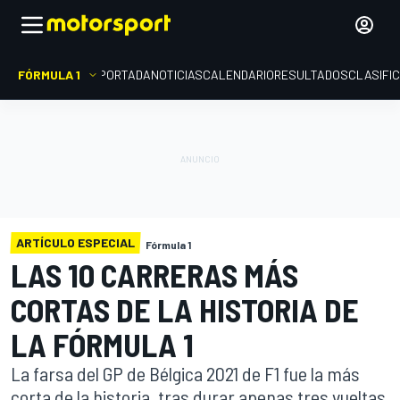
FÓRMULA 1
PORTADA
NOTICIAS
CALENDARIO
RESULTADOS
CLASIFI
ARTÍCULO ESPECIAL
Fórmula 1
LAS 10 CARRERAS MÁS
CORTAS DE LA HISTORIA DE
LA FÓRMULA 1
La farsa del GP de Bélgica 2021 de F1 fue la más
corta de la historia, tras durar apenas tres vueltas