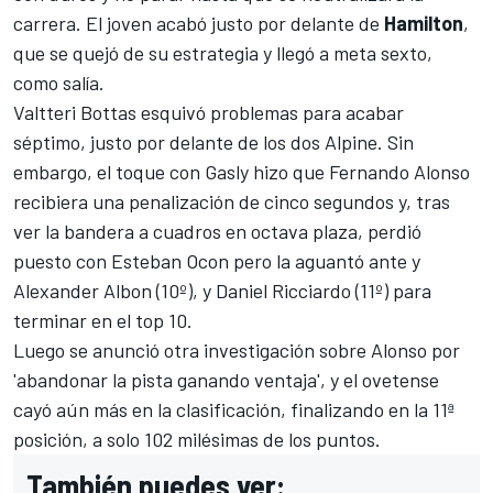
carrera. El joven acabó justo por delante de
Hamilton
,
que se quejó de su estrategia y llegó a meta sexto,
como salía.
Valtteri Bottas
esquivó problemas para acabar
séptimo, justo por delante de los dos
Alpine
. Sin
embargo, el toque con Gasly hizo que
Fernando Alonso
recibiera una penalización de cinco segundos y, tras
ver la bandera a cuadros en octava plaza, perdió
puesto con
Esteban Ocon
pero la aguantó ante y
Alexander Albon
(10º), y
Daniel Ricciardo
(11º) para
terminar en el top 10.
Luego se anunció otra investigación sobre Alonso por
'abandonar la pista ganando ventaja', y el ovetense
cayó aún más en la clasificación, finalizando en la 11ª
posición, a solo 102 milésimas de los puntos.
También puedes ver: