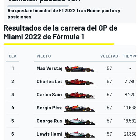
Así queda el mundial de F1 2022 tras Miami: puntos y
posiciones
Resultados de la carrera del GP de
Miami 2022 de Fórmula 1
CLA
PILOTO
VUELTAS
TIEMPO
1
Max Verstappen
57
-
2
Charles Leclerc
57
3.786
3
Carlos Sainz Jr.
57
8.229
4
Sergio Pérez
57
10.638
5
George Russell
57
18.582
6
Lewis Hamilton
57
21.368