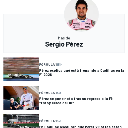
Más de
Sergio Pérez
FÓRMULA 1
15 h
Pérez explica qué está frenando a Cadillac en la
F1 2026
FÓRMULA 1
3 d
Pérez se pone nota tras su regreso a la F1:
"Estoy cerca del 10"
FÓRMULA 1
5 d
En Cadillac aseguran que Pérez y Bottas están