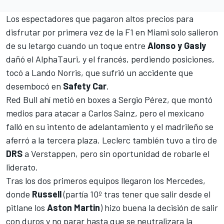
Los espectadores que pagaron altos precios para
disfrutar por primera vez de la F1 en Miami solo salieron
de su letargo cuando un toque entre
Alonso y Gasly
dañó el
AlphaTauri
, y el francés, perdiendo posiciones,
tocó a
Lando Norris
, que sufrió un accidente que
desembocó en
Safety Car
.
Red Bull ahí metió en boxes a
Sergio Pérez
, que montó
medios para atacar a
Carlos Sainz
, pero el mexicano
falló en su intento de adelantamiento y el madrileño se
aferró a la tercera plaza. Leclerc también tuvo a tiro de
DRS
a Verstappen, pero sin oportunidad de robarle el
liderato.
Tras los dos primeros equipos llegaron los
Mercedes
,
donde
Russell
(partía 10º tras tener que salir desde el
pitlane los
Aston Martin
) hizo buena la decisión de salir
con duros y no parar hasta que se neutralizara la