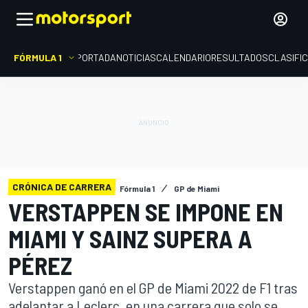
FÓRMULA 1
PORTADA
NOTICIAS
CALENDARIO
RESULTADOS
CLASIFI
CRÓNICA DE CARRERA
Fórmula 1
GP de Miami
VERSTAPPEN SE IMPONE EN
MIAMI Y SAINZ SUPERA A
PÉREZ
Verstappen ganó en el GP de Miami 2022 de F1 tras
adelantar a Leclerc, en una carrera que solo se