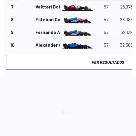
7
Valtteri Bottas
57
25.073
8
Esteban Ocon
57
28.386
9
Fernando Alonso
57
32.128
10
Alexander Albon
57
32.365
VER RESULTADOS