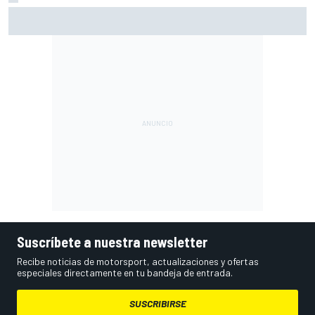
A qué hora es la carrera de MotoGP en Silverstone (Gran
Bretaña) y cómo verla
Suscríbete a nuestra newsletter
Recibe noticias de motorsport, actualizaciones y ofertas
especiales directamente en tu bandeja de entrada.
SUSCRIBIRSE