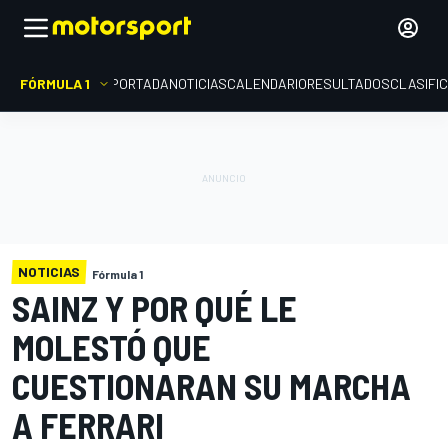
FÓRMULA 1
PORTADA
NOTICIAS
CALENDARIO
RESULTADOS
CLASIFI
NOTICIAS
Fórmula 1
SAINZ Y POR QUÉ LE
MOLESTÓ QUE
CUESTIONARAN SU MARCHA
A FERRARI