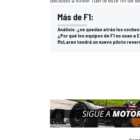
decidido a volver fuerte este fin de s
Más de F1:
Análisis: ¿se quedan atrás los coches 
¿Por qué los equipos de F1 no usan a
McLaren tendrá un nuevo piloto reser
Compa