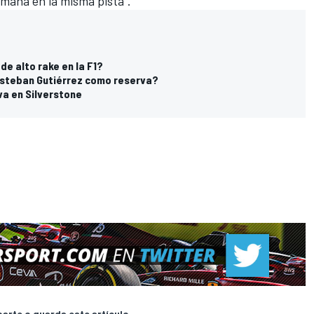
emana en la misma pista".
de alto rake en la F1?
 Esteban Gutiérrez como reserva?
va en Silverstone
rte o guarda este artículo