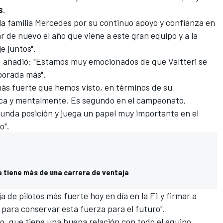
s
.
 la familia Mercedes por su continuo apoyo y confianza en
r de nuevo el año que viene a este gran equipo y a la
e juntos".
s, añadió: "Estamos muy emocionados de que Valtteri se
porada más".
más fuerte que hemos visto, en términos de su
sica y mentalmente. Es segundo en el
campeonato
,
gunda posición y juega un papel muy importante en el
o".
ya tiene más de una carrera de ventaja
a de pilotos más fuerte hoy en día en la
F1
y firmar a
 para conservar esta fuerza para el futuro".
cto, que tiene una buena relación con todo el equipo,