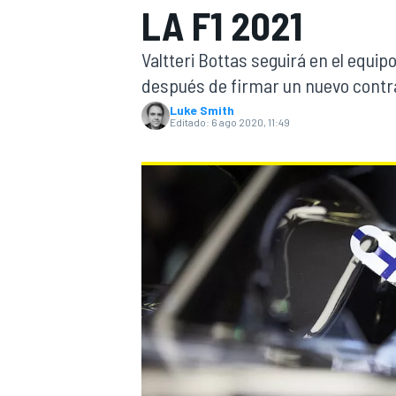
LA F1 2021
INDYCAR
WRC
Valtteri Bottas seguirá en el equ
después de firmar un nuevo contra
Luke Smith
Editado:
6 ago 2020, 11:49
WEC
FÓRMULA E