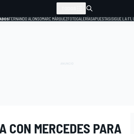
TODOS
ADOS
FERNANDO ALONSO
MARC MÁRQUEZ
FOTOGALERÍAS
APUESTAS
¡SIGUE LA F1,
P
A CON MERCEDES PARA