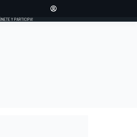
Haz que tu voz se escuche
comentando los artículos
 ÚNETE Y PARTICIPA!
INICIAR SESIÓN
EDICIÓN
ESPAÑA