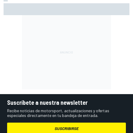
McLaren admite el problema que aún esconde su coche
pese a volver a ganar: "No es fácil"
Suscríbete a nuestra newsletter
Recibe noticias de motorsport, actualizaciones y ofertas
especiales directamente en tu bandeja de entrada.
SUSCRIBIRSE