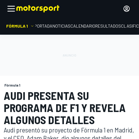
FÓRMULA 1
PORTADA
NOTICIAS
CALENDARIO
RESULTADOS
CLASIFI
Fórmula 1
AUDI PRESENTA SU
PROGRAMA DE F1 Y REVELA
ALGUNOS DETALLES
Audi presentó su proyecto de Fórmula 1 en Madrid,
y el CEO, Adam Baker, dio algunos detalles del