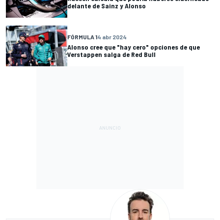
delante de Sainz y Alonso
FÓRMULA 1
4 abr 2024
Alonso cree que "hay cero" opciones de que
Verstappen salga de Red Bull