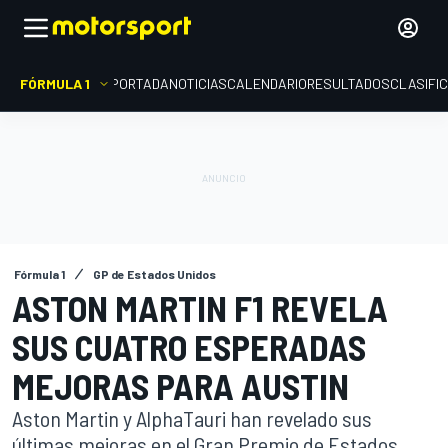
FÓRMULA 1
PORTADA
NOTICIAS
CALENDARIO
RESULTADOS
CLASIFI
Fórmula 1
GP de Estados Unidos
ASTON MARTIN F1 REVELA
SUS CUATRO ESPERADAS
MEJORAS PARA AUSTIN
Aston Martin y AlphaTauri han revelado sus
últimas mejoras en el Gran Premio de Estados