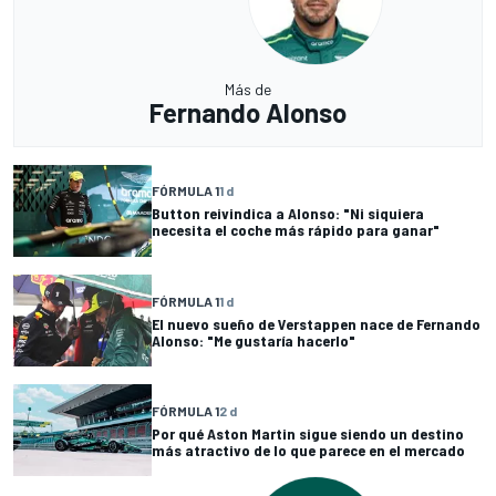
Más de
Fernando Alonso
FÓRMULA 1
1 d
Button reivindica a Alonso: "Ni siquiera
necesita el coche más rápido para ganar"
FÓRMULA 1
1 d
El nuevo sueño de Verstappen nace de Fernando
Alonso: "Me gustaría hacerlo"
FÓRMULA 1
2 d
Por qué Aston Martin sigue siendo un destino
más atractivo de lo que parece en el mercado