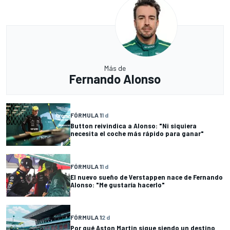
Más de
Fernando Alonso
FÓRMULA 1
1 d
Button reivindica a Alonso: "Ni siquiera
necesita el coche más rápido para ganar"
FÓRMULA 1
1 d
El nuevo sueño de Verstappen nace de Fernando
Alonso: "Me gustaría hacerlo"
FÓRMULA 1
2 d
Por qué Aston Martin sigue siendo un destino