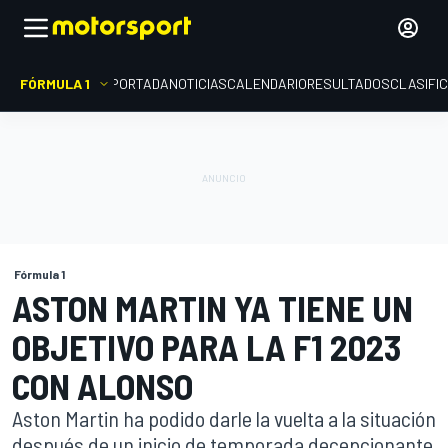
FÓRMULA 1
PORTADA
NOTICIAS
CALENDARIO
RESULTADOS
CLASIFI
Fórmula 1
ASTON MARTIN YA TIENE UN
OBJETIVO PARA LA F1 2023
CON ALONSO
Aston Martin ha podido darle la vuelta a la situación
después de un inicio de temporada decepcionante