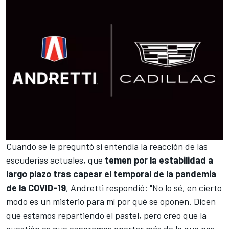
Cuando se le preguntó si entendía la reacción de las
escuderías actuales, que
temen por la estabilidad a
largo plazo tras capear el temporal de la pandemia
de la COVID-19
, Andretti respondió: "No lo sé, en cierto
modo es un misterio para mí por qué se oponen. Dicen
que estamos repartiendo el pastel, pero creo que la
cuestión es que esperamos aportar más de lo que nos