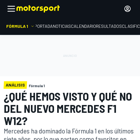
FÓRMULA 1
PORTADA
NOTICIAS
CALENDARIO
RESULTADOS
CLASIFI
ANÁLISIS
Fórmula 1
¿QUÉ HEMOS VISTO Y QUÉ NO
DEL NUEVO MERCEDES F1
W12?
Mercedes ha dominado la Fórmula 1 en los últimos
siete años, por lo que parten como favoritos en