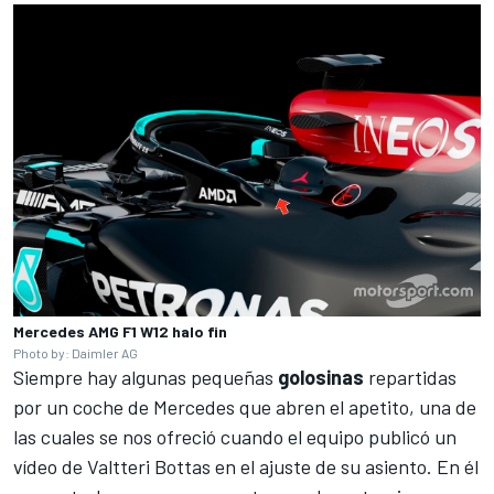
Mercedes AMG F1 W12 halo fin
Photo by: Daimler AG
Siempre hay algunas pequeñas
golosinas
repartidas
por un coche de Mercedes que abren el apetito, una de
las cuales se nos ofreció cuando el equipo publicó un
vídeo de
Valtteri Bottas
en el ajuste de su asiento. En él