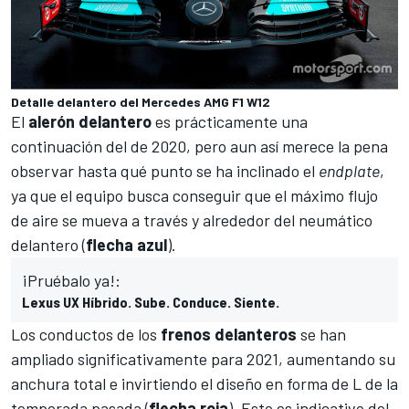
Detalle delantero del Mercedes AMG F1 W12
El
alerón
delantero
es prácticamente una
continuación del de 2020, pero aun así merece la pena
observar hasta qué punto se ha inclinado el
endplate
,
ya que el equipo busca conseguir que el máximo flujo
de aire se mueva a través y alrededor del neumático
delantero (
flecha
azul
).
¡Pruébalo ya!:
Lexus UX Híbrido. Sube. Conduce. Siente.
Los conductos de los
frenos
delanteros
se han
ampliado significativamente para 2021, aumentando su
anchura total e invirtiendo el diseño en forma de L de la
temporada pasada (
flecha
roja
). Esto es indicativo del