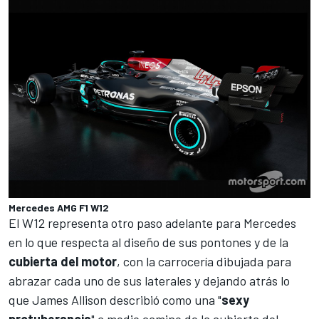
Mercedes AMG F1 W12
El W12 representa otro paso adelante para Mercedes
en lo que respecta al diseño de sus pontones y de la
cubierta
del
motor
, con la carrocería dibujada para
abrazar cada uno de sus laterales y dejando atrás lo
que James Allison describió como una "
sexy