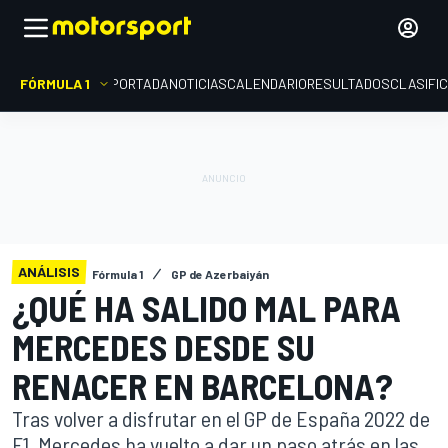
FÓRMULA 1
PORTADA
NOTICIAS
CALENDARIO
RESULTADOS
CLASIFI
ANÁLISIS
Fórmula 1
GP de Azerbaiyán
¿QUÉ HA SALIDO MAL PARA
MERCEDES DESDE SU
RENACER EN BARCELONA?
Tras volver a disfrutar en el GP de España 2022 de
F1, Mercedes ha vuelto a dar un paso atrás en las