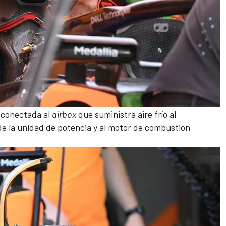
á conectada al
airbox
que suministra aire frío al
 de la unidad de potencia y al motor de combustión