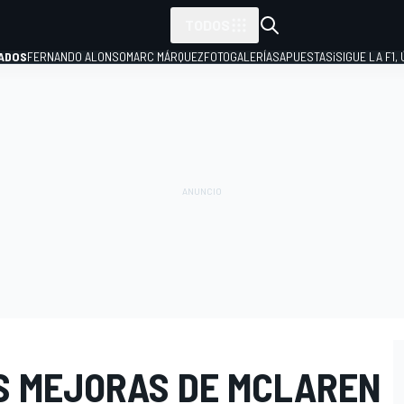
TODOS
ADOS
FERNANDO ALONSO
MARC MÁRQUEZ
FOTOGALERÍAS
APUESTAS
¡SIGUE LA F1,
P
AS MEJORAS DE MCLAREN