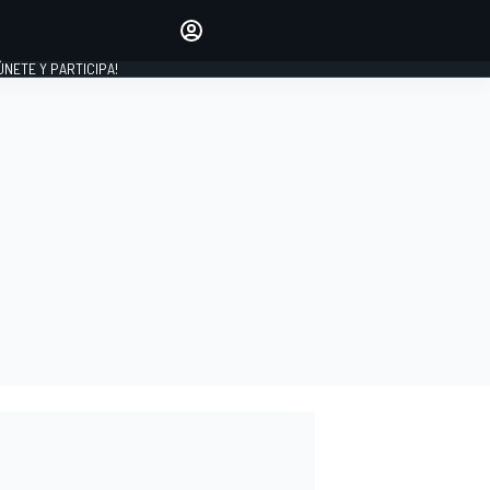
Haz que tu voz se escuche
comentando los artículos
 ÚNETE Y PARTICIPA!
INICIAR SESIÓN
EDICIÓN
ESPAÑA