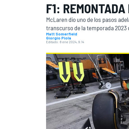
F1: REMONTADA
INDYCAR
WRC
McLaren dio uno de los pasos adel
transcurso de la temporada 2023 d
Matt Somerfield
Giorgio Piola
Editado:
8 ene 2024, 9:14
WEC
FÓRMULA E