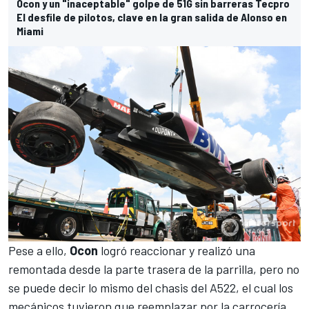
Ocon y un "inaceptable" golpe de 51G sin barreras Tecpro
El desfile de pilotos, clave en la gran salida de Alonso en
Miami
Pese a ello,
Ocon
logró reaccionar y realizó una
remontada desde la parte trasera de la parrilla, pero no
se puede decir lo mismo del chasis del
A522
, el cual los
mecánicos tuvieron que reemplazar por la carrocería