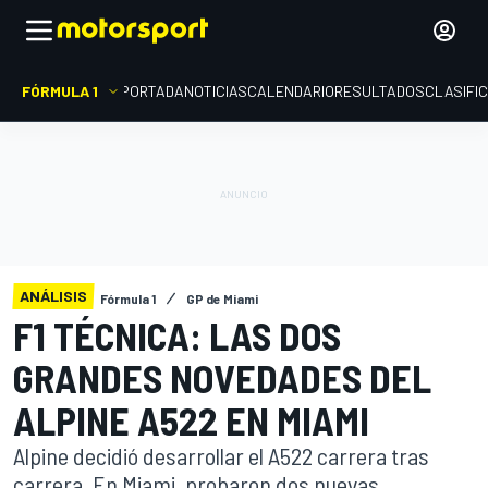
FÓRMULA 1
PORTADA
NOTICIAS
CALENDARIO
RESULTADOS
CLASIFI
ANÁLISIS
Fórmula 1
GP de Miami
F1 TÉCNICA: LAS DOS
GRANDES NOVEDADES DEL
ALPINE A522 EN MIAMI
Alpine decidió desarrollar el A522 carrera tras
carrera. En Miami, probaron dos nuevas