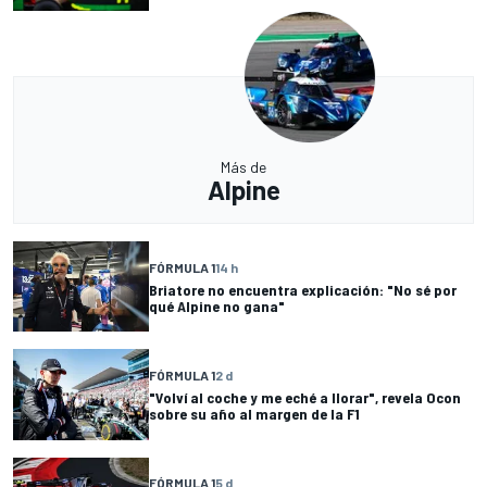
Más de
Alpine
FÓRMULA 1
14 h
Briatore no encuentra explicación: "No sé por
qué Alpine no gana"
FÓRMULA 1
2 d
"Volví al coche y me eché a llorar", revela Ocon
sobre su año al margen de la F1
FÓRMULA 1
5 d