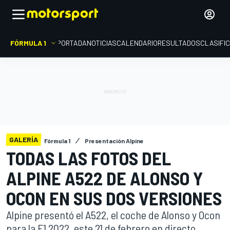
FÓRMULA 1
PORTADA
NOTICIAS
CALENDARIO
RESULTADOS
CLASIFI
GALERÍA
Fórmula 1
Presentación Alpine
TODAS LAS FOTOS DEL
ALPINE A522 DE ALONSO Y
OCON EN SUS DOS VERSIONES
Alpine presentó el A522, el coche de Alonso y Ocon
para la F1 2022, este 21 de febrero en directo