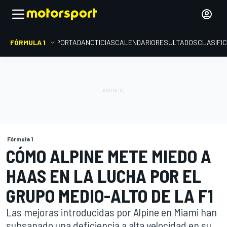
FÓRMULA 1
PORTADA
NOTICIAS
CALENDARIO
RESULTADOS
CLASIFI
Fórmula 1
CÓMO ALPINE METE MIEDO A
HAAS EN LA LUCHA POR EL
GRUPO MEDIO-ALTO DE LA F1
Las mejoras introducidas por Alpine en Miami han
subsanado una deficiencia a alta velocidad en su