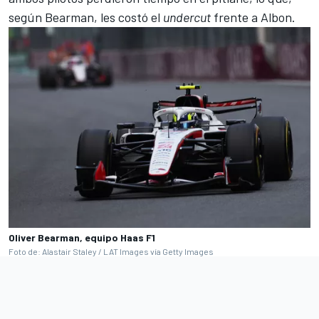
según Bearman, les costó el
undercut
frente a Albon.
Oliver Bearman, equipo Haas F1
Foto de: Alastair Staley / LAT Images vía Getty Images