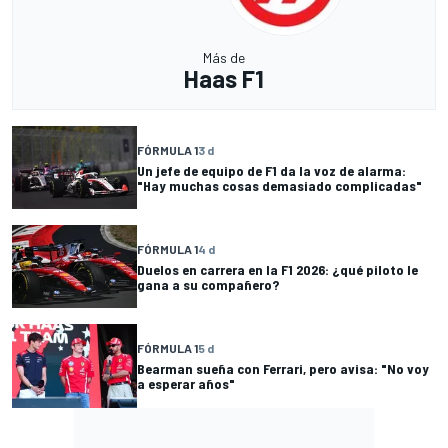
Más de
Haas F1
FÓRMULA 1
3 d
Un jefe de equipo de F1 da la voz de alarma:
"Hay muchas cosas demasiado complicadas"
FÓRMULA 1
4 d
Duelos en carrera en la F1 2026: ¿qué piloto le
gana a su compañero?
FÓRMULA 1
5 d
Bearman sueña con Ferrari, pero avisa: "No voy
a esperar años"