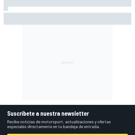
Vowles defiende el proyecto de Williams pese a sus pobres
resultados en 2026
Suscríbete a nuestra newsletter
Recibe noticias de motorsport, actualizaciones y ofertas
especiales directamente en tu bandeja de entrada.