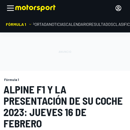
FÓRMULA 1
PORTADA
NOTICIAS
CALENDARIO
RESULTADOS
CLASIFI
Fórmula 1
ALPINE F1 Y LA
PRESENTACIÓN DE SU COCHE
2023: JUEVES 16 DE
FEBRERO