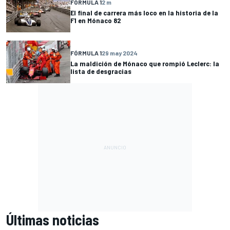
FÓRMULA 1
2 m
El final de carrera más loco en la historia de la
F1 en Mónaco 82
FÓRMULA 1
29 may 2024
La maldición de Mónaco que rompió Leclerc: la
lista de desgracias
Últimas noticias