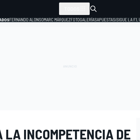
TODOS
ADOS
FERNANDO ALONSO
MARC MÁRQUEZ
FOTOGALERÍAS
APUESTAS
¡SIGUE LA F1,
P
 LA INCOMPETENCIA DE