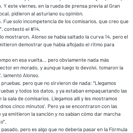
o
. Y este viernes, en la rueda de prensa previa al Gran
al, pidieron al asturiano su opinión.
o. Fue solo incompetencia de los comisarios, que creo que
, contestó el #14.
o mostraron, Alonso se había saltado la curva 14, pero el
itieron demostrar que había aflojado el ritmo para
tiempo en esa vuelta... pero obviamente nada más
ector en morado, y aunque luego lo devolví, tomaron la
", lamentó Alonso.
ó pruebas, pero que no sirvieron de nada: "Llegamos
ruebas y todos los datos, y ya estaban empaquetando las
n la sala de comisarios. Llegamos allí y les mostramos
dadnos cinco minutos'. Pero ya se encontraron con las
ya emitieron la sanción y no sabían cómo dar marcha
o".
pasado, pero es algo que no debería pasar en la Fórmula