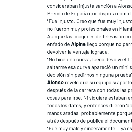
consideraban injusta sanción a Alons
Premio de España que disputa como loc
"Fue injusto. Creo que fue muy injust
no fueron muy profesionales en Miami"
Aunque las imágenes de televisión no l
enfado de
Alpine
llegó porque no perm
devolver la ventaja lograda.
"No hice una curva, luego devolví el 
saltarme esa curva apareció un mini s
decisión sin pedirnos ninguna prueba
Alonso
reveló que su equipo sí aport
después de la carrera con todas las p
cosas para irse. Ni siquiera estaban e
todos los datos, y entonces dijeron '
manos atadas, probablemente porque 
atrás después de publica el document
"Fue muy malo y sinceramente… ya es 