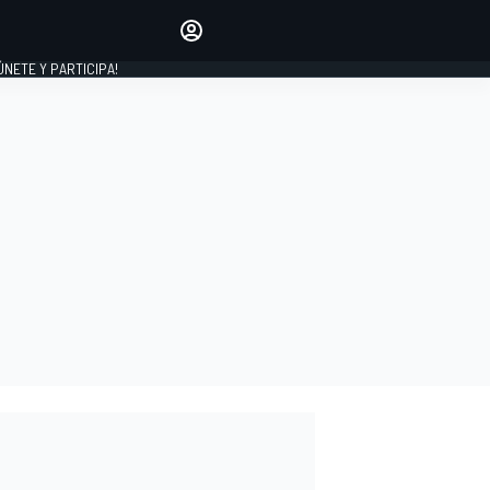
Haz que tu voz se escuche
comentando los artículos
 ÚNETE Y PARTICIPA!
INICIAR SESIÓN
EDICIÓN
ESPAÑA