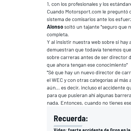
1, con los profesionales y los estánda
Cuando
Motorsport.com
le preguntó d
sistema de comisarios ante los esfuer
Alonso
soltó un tajante "seguro que n
completa.
Y al insistir nuestra web sobre si hay
demuestran que todavía tenemos que
sobre carreras antes de ser director d
que ahora tengan ese conocimiento"
"Sé que hay un nuevo director de car
MÁS CATEGORÍAS
el WEC y con otras categorías al más a
aún… es decir, incluso el accidente 
para que pusieran ahí algunas barrer
nada. Entonces, cuando no tienes ese c
Recuerda:
Vídeo: fuerte accidente de Ocon en la