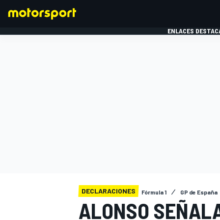
ENLACES DESTAC
FÓRMULA 1
MOTOG
DECLARACIONES
Fórmula 1
GP de España
ALONSO SEÑALA