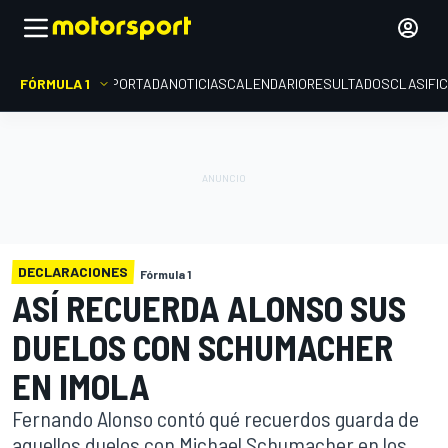
FÓRMULA 1
PORTADA
NOTICIAS
CALENDARIO
RESULTADOS
CLASIFI
DECLARACIONES
Fórmula 1
ASÍ RECUERDA ALONSO SUS
DUELOS CON SCHUMACHER
EN IMOLA
Fernando Alonso contó qué recuerdos guarda de
aquellos duelos con Michael Schumacher en los