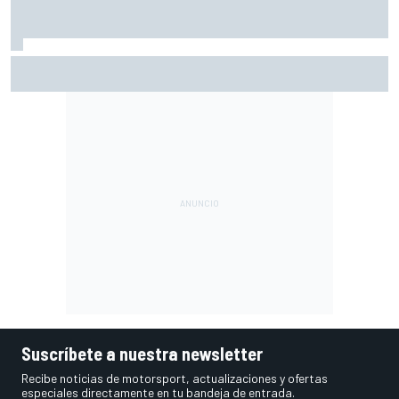
Márquez: "El año pasado marcaba la diferencia en puntos
en los que ahora voy algo peor"
Suscríbete a nuestra newsletter
Recibe noticias de motorsport, actualizaciones y ofertas
especiales directamente en tu bandeja de entrada.