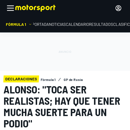
FÓRMULA 1
PORTADA
NOTICIAS
CALENDARIO
RESULTADOS
CLASIFI
DECLARACIONES
Fórmula 1
GP de Rusia
ALONSO: "TOCA SER
REALISTAS; HAY QUE TENER
MUCHA SUERTE PARA UN
PODIO"