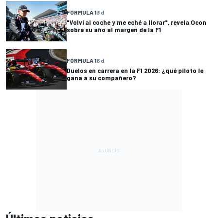
FÓRMULA 1
3 d
"Volví al coche y me eché a llorar", revela Ocon
sobre su año al margen de la F1
FÓRMULA 1
6 d
Duelos en carrera en la F1 2026: ¿qué piloto le
gana a su compañero?