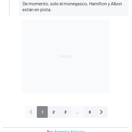
De momento, solo el monegasco, Hamilton y Albon
están en pista.
1
2
3
...
5
Por:
Federico Faturos