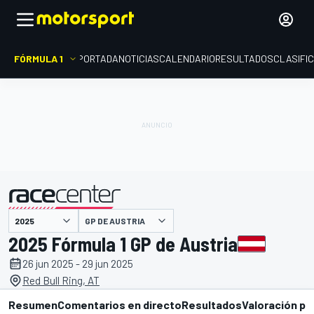
FÓRMULA 1
PORTADA
NOTICIAS
CALENDARIO
RESULTADOS
CLASIFI
presentado por
GP DE AUSTRIA
2025 Fórmula 1 GP de Austria
26 jun 2025 - 29 jun 2025
Red Bull Ring, AT
Resumen
Comentarios en directo
Resultados
Valoración pi