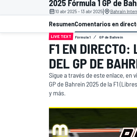
2025 Fórmula 1 GP de Bah
|
10 abr 2025 - 13 abr 2025
Bahrain Inter
INDYCAR
WRC
Resumen
Comentarios en direc
LIVE TEXT
Fórmula 1
GP de Bahrein
F1 EN DIRECTO: 
DEL GP DE BAHR
Sigue a través de este enlace, en v
GP de Bahrein 2025 de la F1 (Libre
y más.
WEC
FÓRMULA E