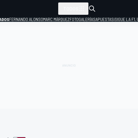
TODOS
ADOS
FERNANDO ALONSO
MARC MÁRQUEZ
FOTOGALERÍAS
APUESTAS
¡SIGUE LA F1,
P