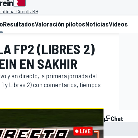
rein
national Circuit, BH
to
Resultados
Valoración pilotos
Noticias
Videos
LA FP2 (LIBRES 2)
EIN EN SAKHIR
ivo y en directo, la primera jornada del
s 1 y Libres 2) con comentarios, tiempos
Chat