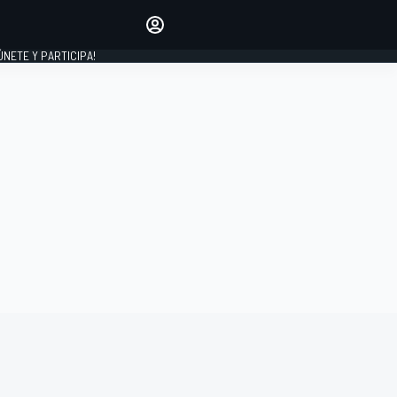
Haz que tu voz se escuche
comentando los artículos
 ÚNETE Y PARTICIPA!
INICIAR SESIÓN
EDICIÓN
ESPAÑA